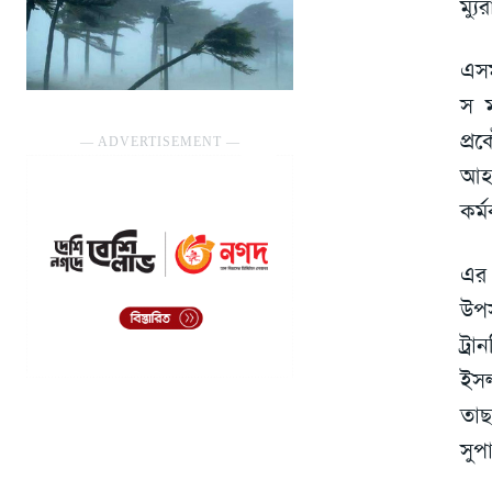
ম্য
এসম
স ম
প্র
― ADVERTISEMENT ―
আহা
কর্ম
এর 
উপস
ট্র
ইসল
তাছ
সুপ