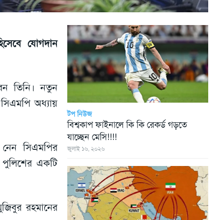
িসেবে যোগদান
েন তিনি। নতুন
 সিএমপি অধ্যায়
টপ নিউজ
বিশ্বকাপ ফাইনালে কি কি রেকর্ড গড়তে
যাচ্ছেন মেসি!!!!
ে নেন সিএমপির
জুলাই ১৬, ২০২৬
রে পুলিশের একটি
মুজিবুর রহমানের