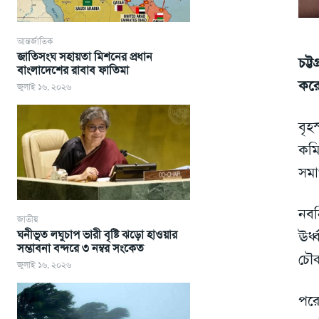
আন্তর্জাতিক
জাতিসংঘ সহায়তা মিশনের প্রধান
চট্
বাংলাদেশের রাবাব ফাতিমা
করে
জুলাই ১৬, ২০২৬
বৃহ
কমি
সমা
নবন
জাতীয়
ঘনীভূত লঘুচাপ ভারী বৃষ্টি ঝড়ো হাওয়ার
ঊর্
সম্ভাবনা বন্দরে ৩ নম্বর সংকেত
চৌক
জুলাই ১৬, ২০২৬
পরে