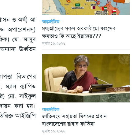
শাসন ও অর্থ) আ
আন্তর্জাতিক
মধ্যপ্রাচ্যের সকল অবকাঠামো ধ্বংসের
ন্ড অপারেশনস্)
ক্ষমতাও কি আছে ইরানের???
ফিক) মো. মাসুদ
জুলাই ১৬, ২০২৬
যান্য ঊর্ধ্বতন
াপত্তা বিভাগের
 ম্যাস র‌্যাপিড
ি) মো. সাইফুল
পদায়ন করা হয়।
আন্তর্জাতিক
তিরিক্ত আইজিপি
জাতিসংঘ সহায়তা মিশনের প্রধান
বাংলাদেশের রাবাব ফাতিমা
জুলাই ১৬, ২০২৬