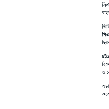
সিএ
বাং
তিন
সিএ
ছিল
চট্
হিস
ও চ
এছা
কর