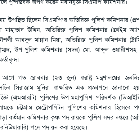
ুরালে পুষ্পস্তবক অর্পণ করেন নবনিযুক্ত সিএমপি কমিশনার।
য় উপস্থিত ছিলেন সিএমপি’র অতিরিক্ত পুলিশ কমিশনার (প্র
 মাহাতাব উদ্দিন, অতিরিক্ত পুলিশ কমিশনার (ক্রাইম অ্যা
কৌশলী আবদুল মান্নান মিয়া, অতিরিক্ত পুলিশ কমিশনার (ট্রা
ম্মদ, উপ-পুলিশ কমিশনার (সদর) মো. আব্দুল ওয়ারীশসহ অন্
কর্তাবৃন্দ।
আগে গত রোববার (২৩ জুন) স্বরাষ্ট্র মন্ত্রণালয়ের জননির
চিব সিরাজাম মুনিরা স্বাক্ষরিত এক প্রজ্ঞাপনে জানানো হয়,
ানজিট (এমআরটি) পুলিশের উপ-মহাপুলিশ পরিদর্শক (ডিআইজ
ামকে চট্টগ্রাম মেট্রোপলিটন পুলিশের কমিশনার হিসেবে 
াড়া বর্তমান কমিশনার কৃষ্ণ পদ রায়কে পুলিশ সদর দপ্তরে (অ
ারনিউমারারি) পদে পদায়ন করা হয়েছে।