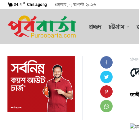
C
শুক্রবার, ৭ আগস্ট ২০২৬
24.4
Chittagong
প্রচ্ছদ
চট্টগ্রাম
প্রচ্ছ
দ
জাতী