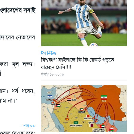
ংলাদেশের সবাই
্রদায়ের নেতাদের
টপ নিউজ
বিশ্বকাপ ফাইনালে কি কি রেকর্ড গড়তে
করা মূল লক্ষ্য।
যাচ্ছেন মেসি!!!!
শ।
জুলাই ১৬, ২০২৬
ান। ধর্য ধরেন,
াম না।’
পরে >>
ি গুরুত্ব দেওয়া হবে: