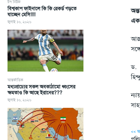
টপ নিউজ
বিশ্বকাপ ফাইনালে কি কি রেকর্ড গড়তে
অন্ত
যাচ্ছেন মেসি!!!!
এক 
জুলাই ১৬, ২০২৬
আজ 
সঙ্
ড. 
হিন
আন্তর্জাতিক
মধ্যপ্রাচ্যের সকল অবকাঠামো ধ্বংসের
ক্ষমতাও কি আছে ইরানের???
ন্য
জুলাই ১৬, ২০২৬
সাহ
<< 
পুলি