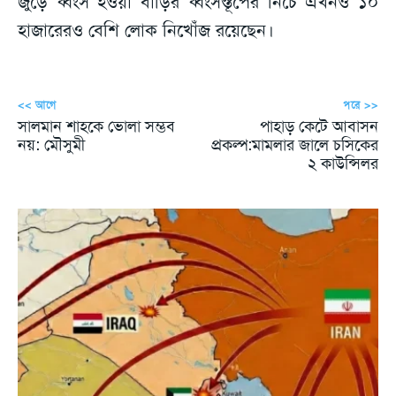
জুড়ে ধ্বংস হওয়া বাড়ির ধ্বংসস্তূপের নিচে এখনও ১০
হাজারেরও বেশি লোক নিখোঁজ রয়েছেন।
<< আগে
পরে >>
সালমান শাহকে ভোলা সম্ভব
পাহাড় কেটে আবাসন
নয়: মৌসুমী
প্রকল্প:মামলার জালে চসিকের
২ কাউন্সিলর