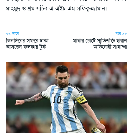
মাহমুদ ও শ্রম সচিব এ এইচ এম সফিকুজ্জামান।
<< আগে
পরে >>
তিনদিনের সফরে ঢাকা
মাথার চোটে স্মৃতিশক্তি হারান
আসছেন ফলকার টুর্ক
অভিনেত্রী সামান্থা