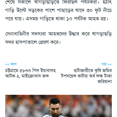
শেষে সকালে খাগড়াছড়িতে ফিরছিল পর্যটকরা। হঠাৎ
গাড়ি উল্টে সড়কের পাশে পাহাড়ের খাদে ৩০ ফুট নীচে
পরে যায়। এসময় গাড়িতে থাকা ১০ পর্যটক আহত হয়।
সেনাবাহিনীর সদস্যরা আহতদের উদ্ধার করে খাগড়াছড়ি
সদর হাসপাতালে প্রেরণ করে।
<< আগে
পরে >>
চট্টগ্রামে ৫৮০০ পিস ইয়াবাসহ
হাটাজারীতে কৃষি জমির
আটক ২, মাইক্রোবাস জব্দ
টপসয়েল কাটায় অর্ধ লক্ষ টাকা
জরিমানা