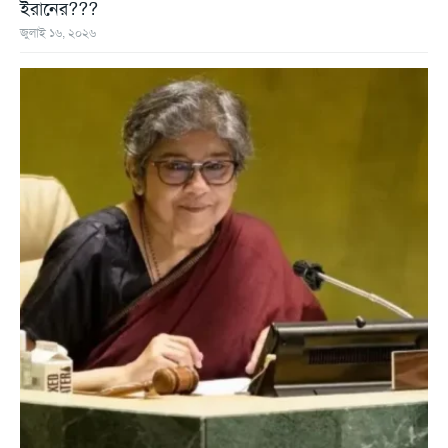
ইরানের???
জুলাই ১৬, ২০২৬