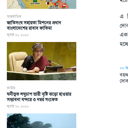
এ ব
আন্তর্জাতিক
জাতিসংঘ সহায়তা মিশনের প্রধান
দোক
বাংলাদেশের রাবাব ফাতিমা
একট
জুলাই ১৬, ২০২৬
হচ্
<< 
বহদ্
দোক
জাতীয়
ঘনীভূত লঘুচাপ ভারী বৃষ্টি ঝড়ো হাওয়ার
সম্ভাবনা বন্দরে ৩ নম্বর সংকেত
জুলাই ১৬, ২০২৬