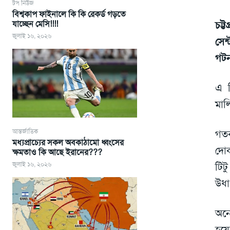
টপ নিউজ
বিশ্বকাপ ফাইনালে কি কি রেকর্ড গড়তে
যাচ্ছেন মেসি!!!!
চট্ট
জুলাই ১৬, ২০২৬
সেন
গটন
এ 
মাল
আন্তর্জাতিক
গতক
মধ্যপ্রাচ্যের সকল অবকাঠামো ধ্বংসের
দোক
ক্ষমতাও কি আছে ইরানের???
জুলাই ১৬, ২০২৬
টিট
উধা
অনে
হয়ে