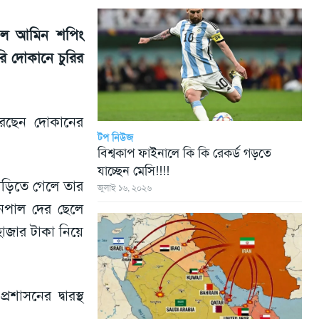
 আল আমিন শপিং
রি দোকানে চুরির
রেছেন দোকানের
টপ নিউজ
বিশ্বকাপ ফাইনালে কি কি রেকর্ড গড়তে
যাচ্ছেন মেসি!!!!
াড়িতে গেলে তার
জুলাই ১৬, ২০২৬
েপাল দের ছেলে
হাজার টাকা নিয়ে
শাসনের দ্বারস্থ