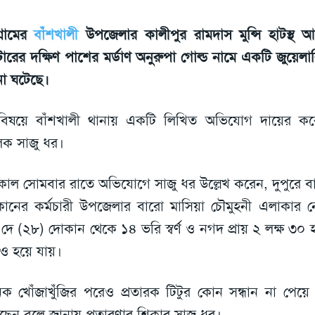
গ্রামের
বাঁশখালী
উপজেলার কালীপুর রামদাস মুন্সি হাটস্থ
্টারের দক্ষিণ পাশের মর্ডাণ অনুরুপা গোল্ড নামে একটি জুয়েলা
া ঘটেছে।
বিষয়ে বাঁশখালী থানায় একটি লিখিত অভিযোগ দায়ের ক
িক সাজু ধর।
াল সোমবার রাতে অভিযোগে সাজু ধর উল্লেখ করেন, দুপুরে ব
ানের কর্মচারী উপজেলার বারো মাসিয়া চৌমুহনী এলাকার ন
ু দে (২৮) দোকান থেকে ১৪ ভরি স্বর্ণ ও নগদ প্রায় ২ লক্ষ ৩০ 
ও হয়ে যায়।
ক খোঁজাখুঁজির পরেও প্রতারক টিটুর কোন সন্ধান না পেয়ে প্র
ছেন বলে জানায় প্রতারণার শিকার সাজু ধর।