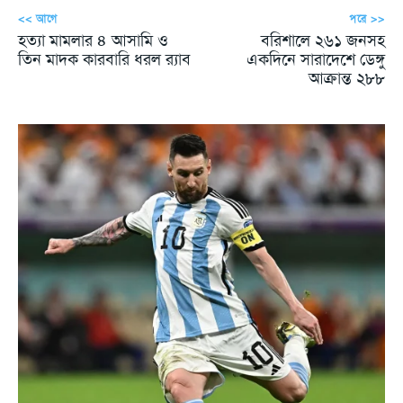
<< আগে
পরে >>
হত্যা মামলার ৪ আসামি ও
বরিশালে ২৬১ জনসহ
তিন মাদক কারবারি ধরল র‌্যাব
একদিনে সারাদেশে ডেঙ্গু
আক্রান্ত ২৮৮