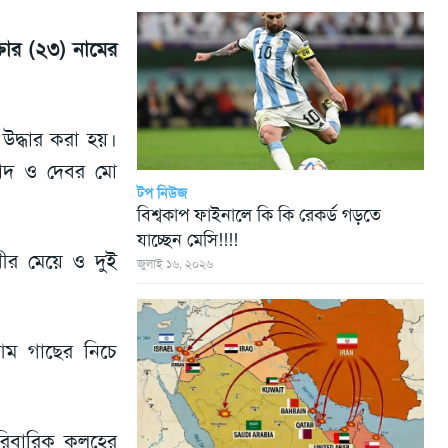
তার (২৩) নামের
উদ্ধার করা হয়।
রহাদ ও দেবর মো
টপ নিউজ
বিশ্বকাপ ফাইনালে কি কি রেকর্ড গড়তে
যাচ্ছেন মেসি!!!!
ীর মেয়ে ও দুই
জুলাই ১৬, ২০২৬
 আম গাছের নিচে
ারিবারিক কলহের