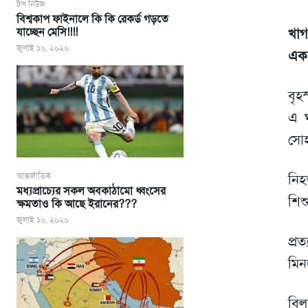
টপ নিউজ
বিশ্বকাপ ফাইনালে কি কি রেকর্ড গড়তে
যাচ্ছেন মেসি!!!!
খাগ
জুলাই ১৬, ২০২৬
এ
বৃহ
এ ঘ
সোহ
আন্তর্জাতিক
নিহ
মধ্যপ্রাচ্যের সকল অবকাঠামো ধ্বংসের
শিশ
ক্ষমতাও কি আছে ইরানের???
জুলাই ১৬, ২০২৬
প্র
মিন
বিল