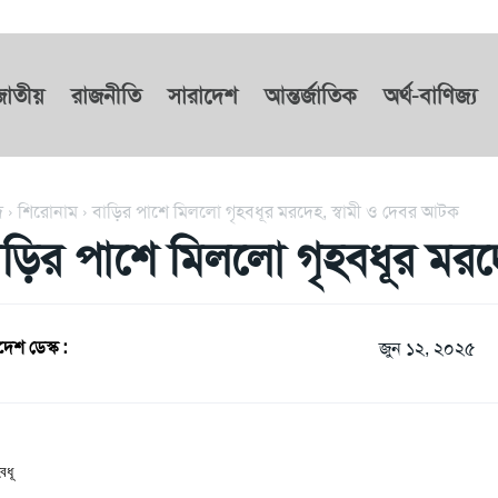
জাতীয়
রাজনীতি
সারাদেশ
আন্তর্জাতিক
অর্থ-বাণিজ্য
দ
শিরোনাম
বাড়ির পাশে মিললো গৃহবধূর মরদেহ, স্বামী ও দেবর আটক
াড়ির পাশে মিললো গৃহবধূর মরদ
দেশ ডেস্ক :
জুন ১২, ২০২৫