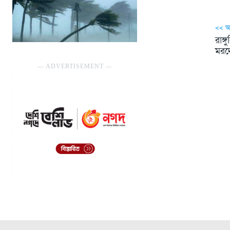
<< 
রাঙ্
মরদে
― ADVERTISEMENT ―