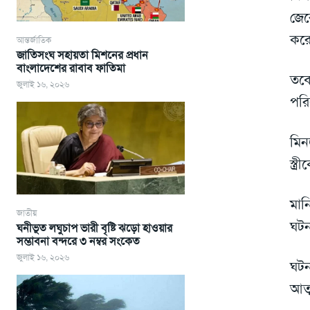
জের
করে
আন্তর্জাতিক
জাতিসংঘ সহায়তা মিশনের প্রধান
বাংলাদেশের রাবাব ফাতিমা
তবে
জুলাই ১৬, ২০২৬
পরি
মিন
স্ত
মান
জাতীয়
ঘটন
ঘনীভূত লঘুচাপ ভারী বৃষ্টি ঝড়ো হাওয়ার
সম্ভাবনা বন্দরে ৩ নম্বর সংকেত
জুলাই ১৬, ২০২৬
ঘট
আত্