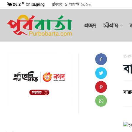
C
রবিবার, ৯ আগস্ট ২০২৬
26.2
Chittagong
প্রচ্ছদ
চট্টগ্রাম
প্রচ্ছ
ব
সারা