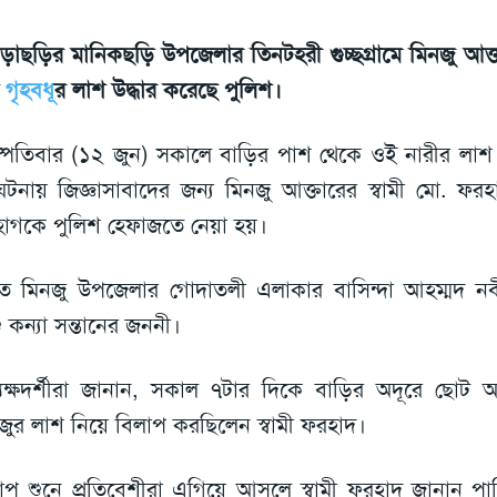
ড়াছড়ির মানিকছড়ি উপজেলার তিনটহরী গুচ্ছগ্রামে মিনজু আক্
ক
গৃহবধূ
র লাশ উদ্ধার করেছে পুলিশ।
স্পতিবার (১২ জুন) সকালে বাড়ির পাশ থেকে ওই নারীর লাশ 
টনায় জিজ্ঞাসাবাদের জন্য মিনজু আক্তারের স্বামী মো. ফ
াগকে পুলিশ হেফাজতে নেয়া হয়।
ত মিনজু উপজেলার গোদাতলী এলাকার বাসিন্দা আহম্মদ নব
ু কন্যা সন্তানের জননী।
ত্যক্ষদর্শীরা জানান, সকাল ৭টার দিকে বাড়ির অদূরে ছোট
জুর লাশ নিয়ে বিলাপ করছিলেন স্বামী ফরহাদ।
াপ শুনে প্রতিবেশীরা এগিয়ে আসলে স্বামী ফরহাদ জানান প