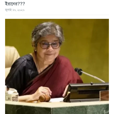
ইরানের???
জুলাই ১৬, ২০২৬