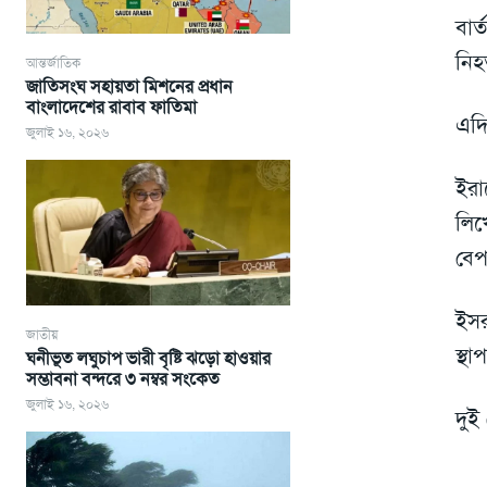
বার
নিহ
আন্তর্জাতিক
জাতিসংঘ সহায়তা মিশনের প্রধান
বাংলাদেশের রাবাব ফাতিমা
এদি
জুলাই ১৬, ২০২৬
ইরা
লিখ
বেপ
ইসর
জাতীয়
স্থ
ঘনীভূত লঘুচাপ ভারী বৃষ্টি ঝড়ো হাওয়ার
সম্ভাবনা বন্দরে ৩ নম্বর সংকেত
জুলাই ১৬, ২০২৬
দুই