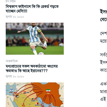
টপ নিউজ
বিশ্বকাপ ফাইনালে কি কি রেকর্ড গড়তে
যাচ্ছেন মেসি!!!!
ইসর
জুলাই ১৬, ২০২৬
বেড
দেশ
হয়
সর্
আন্তর্জাতিক
ইসল
মধ্যপ্রাচ্যের সকল অবকাঠামো ধ্বংসের
কাজ
ক্ষমতাও কি আছে ইরানের???
জুলাই ১৬, ২০২৬
একই
মার
এই 