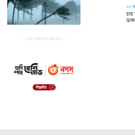
<< 
চার
ডাক
― ADVERTISEMENT ―