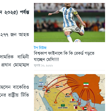
 ২০২৫) পর্যন্ত
াজার ২৭৭ জন আহত
টপ নিউজ
বিশ্বকাপ ফাইনালে কি কি রেকর্ড গড়তে
 সামরিক বাহিনী
যাচ্ছেন মেসি!!!!
্রধান মোহাম্মদ
জুলাই ১৬, ২০২৬
োহসেন বাকেরিও
রাষ্ট্রীয় টিভি