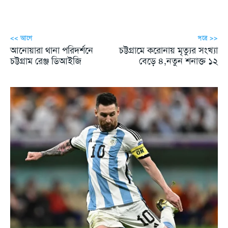
<< আগে
পরে >>
আনোয়ারা থানা পরিদর্শনে
চট্টগ্রামে করোনায় মৃত্যুর সংখ্যা
চট্টগ্রাম রেঞ্জ ডিআইজি
বেড়ে ৪,নতুন শনাক্ত ১২