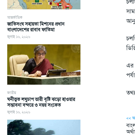
চলচ্
সাম
আন্তর্জাতিক
আনু
জাতিসংঘ সহায়তা মিশনের প্রধান
বাংলাদেশের রাবাব ফাতিমা
জুলাই ১৬, ২০২৬
চলচ
ডিজ
এর 
পর্
তথ্
জাতীয়
ঘনীভূত লঘুচাপ ভারী বৃষ্টি ঝড়ো হাওয়ার
সম্ভাবনা বন্দরে ৩ নম্বর সংকেত
জুলাই ১৬, ২০২৬
<< 
বাংল
অর্থা