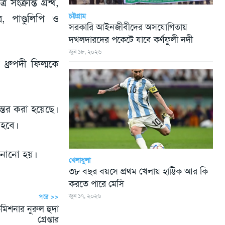
সংক্রান্ত গ্রন্থ,
চট্টগ্রাম
র, পাণ্ডুলিপি ও
সরকারি আইনজীবীদের অসযোগিতায়
দখলদারদের পকেটে যাবে কর্ণফুলী নদী
জুন ১৮, ২০২৬
ধ্রুপদী ফিল্মকে
ন্তর করা হয়েছে।
া হবে।
জানানো হয়।
খেলাধুলা
৩৮ বছর বয়সে প্রথম খেলায় হাট্টিক আর কি
করতে পারে মেসি
জুন ১৭, ২০২৬
পরে >>
কমিশনার নুরুল হুদা
গ্রেপ্তার