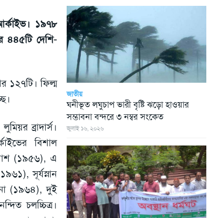
 আর্কাইভ। ১৯৭৮
জার ৪৪৫টি দেশি-
ার ১২৭টি। ফিল্ম
জাতীয়
ছে।
ঘনীভূত লঘুচাপ ভারী বৃষ্টি ঝড়ো হাওয়ার
সম্ভাবনা বন্দরে ৩ নম্বর সংকেত
ুমিয়র ব্রাদার্স।
জুলাই ১৬, ২০২৬
্কাইভের বিশাল
ুখোশ (১৯৫৬), এ
), সূর্যস্নান
া (১৯৬৪), দুই
দিত চলচ্চিত্র।