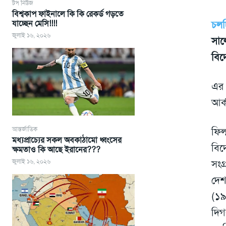
টপ নিউজ
বিশ্বকাপ ফাইনালে কি কি রেকর্ড গড়তে
যাচ্ছেন মেসি!!!!
চলচ্
জুলাই ১৬, ২০২৬
সাল
বিদে
এর 
আর্
আন্তর্জাতিক
ফিল
মধ্যপ্রাচ্যের সকল অবকাঠামো ধ্বংসের
বিদ
ক্ষমতাও কি আছে ইরানের???
জুলাই ১৬, ২০২৬
সংগ
দেশ
(১৯
দিগ