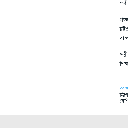
পরী
গতব
চট্
বান
পরী
শিক্
<< 
চট্ট
বেশি