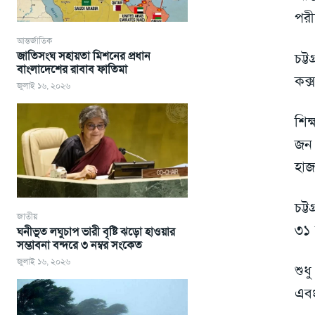
পরী
আন্তর্জাতিক
জাতিসংঘ সহায়তা মিশনের প্রধান
চট্
বাংলাদেশের রাবাব ফাতিমা
কক্
জুলাই ১৬, ২০২৬
শিক
জন 
হাজ
চট্
জাতীয়
৩১ 
ঘনীভূত লঘুচাপ ভারী বৃষ্টি ঝড়ো হাওয়ার
সম্ভাবনা বন্দরে ৩ নম্বর সংকেত
জুলাই ১৬, ২০২৬
শুধ
এবং