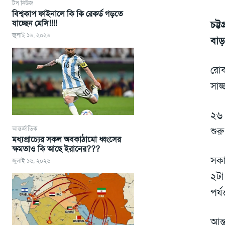
টপ নিউজ
বিশ্বকাপ ফাইনালে কি কি রেকর্ড গড়তে
যাচ্ছেন মেসি!!!!
চট্
জুলাই ১৬, ২০২৬
বা
রোব
সাজ
২৬ 
আন্তর্জাতিক
শুর
মধ্যপ্রাচ্যের সকল অবকাঠামো ধ্বংসের
ক্ষমতাও কি আছে ইরানের???
সকা
জুলাই ১৬, ২০২৬
২টা
পর্য
আন্