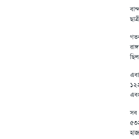
বান
ছাত
গতব
রাঙ
ছিল
এবা
১২২
এবং
সব 
৫৩২
হাজ