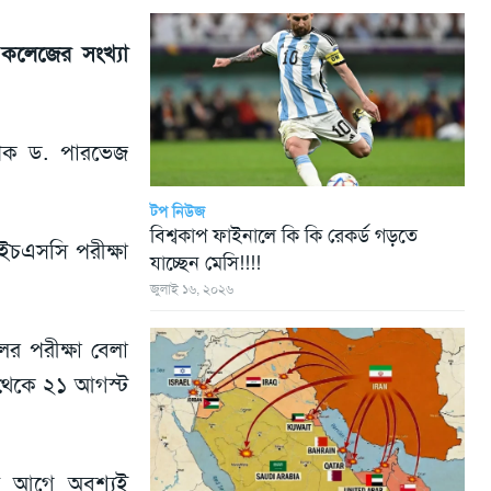
 কলেজের সংখ্যা
্যাপক ড. পারভেজ
টপ নিউজ
বিশ্বকাপ ফাইনালে কি কি রেকর্ড গড়তে
এইচএসসি পরীক্ষা
যাচ্ছেন মেসি!!!!
জুলাই ১৬, ২০২৬
র পরীক্ষা বেলা
১ থেকে ২১ আগস্ট
িনিট আগে অবশ্যই