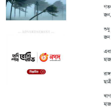
গতব
জন,
শুধ
― ADVERTISEMENT ―
জন 
এবা
হাজ
রাঙ
ছাত
খাগ
হাজ