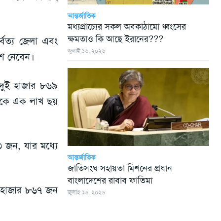
আন্তর্জাতিক
মধ্যপ্রাচ্যের সকল অবকাঠামো ধ্বংসের
ক্ষমতাও কি আছে ইরানের???
র্বত্য জেলা এবং
জুলাই ১৬, ২০২৬
ংশ নেবেন।
 দুই হাজার ৮৬৯
েকে এক লাখ ছয়
৩ জন, যার মধ্যে
আন্তর্জাতিক
জাতিসংঘ সহায়তা মিশনের প্রধান
বাংলাদেশের রাবাব ফাতিমা
১৬ হাজার ৮৬৭ জন
জুলাই ১৬, ২০২৬