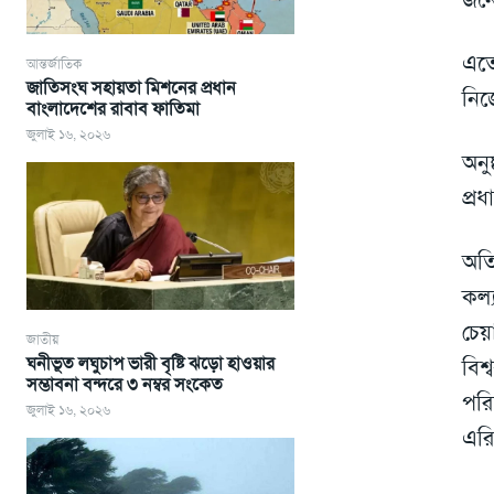
এতে
আন্তর্জাতিক
জাতিসংঘ সহায়তা মিশনের প্রধান
নিজ
বাংলাদেশের রাবাব ফাতিমা
জুলাই ১৬, ২০২৬
অনু
প্র
অতি
কল্
চেয
জাতীয়
ঘনীভূত লঘুচাপ ভারী বৃষ্টি ঝড়ো হাওয়ার
বিশ
সম্ভাবনা বন্দরে ৩ নম্বর সংকেত
পরি
জুলাই ১৬, ২০২৬
এর