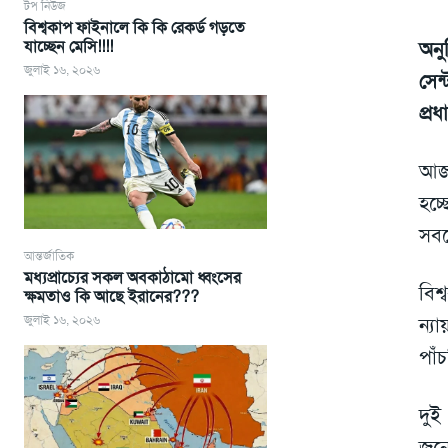
টপ নিউজ
বিশ্বকাপ ফাইনালে কি কি রেকর্ড গড়তে
যাচ্ছেন মেসি!!!!
অনু
জুলাই ১৬, ২০২৬
সেন
প্রধ
আজ 
হচ্
সবচ
আন্তর্জাতিক
মধ্যপ্রাচ্যের সকল অবকাঠামো ধ্বংসের
বিশ
ক্ষমতাও কি আছে ইরানের???
জুলাই ১৬, ২০২৬
ন্য
পাঁ
দুই
জনে