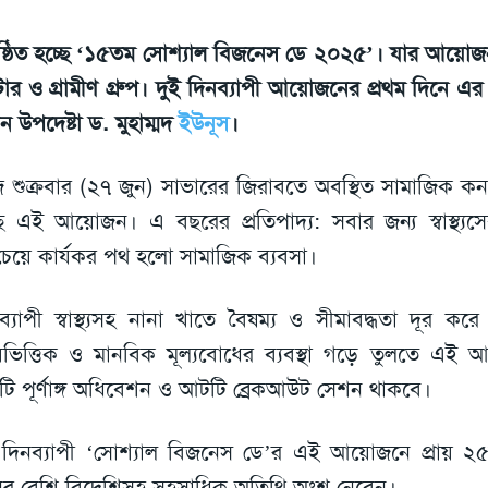
ষ্ঠিত হচ্ছে ‘১৫তম সোশ্যাল বিজনেস ডে ২০২৫’। যার আয়ো
্টার ও গ্রামীণ গ্রুপ। দুই দিনব্যাপী আয়োজনের প্রথম দিনে এ
ান উপদেষ্টা ড. মুহাম্মদ
ইউনূস
।
শুক্রবার (২৭ জুন) সাভারের জিরাবতে অবস্থিত সামাজিক কন
ছে এই আয়োজন। এ বছরের প্রতিপাদ্য: সবার জন্য স্বাস্থ্যসে
েয়ে কার্যকর পথ হলো সামাজিক ব্যবসা।
্বব্যাপী স্বাস্থ্যসহ নানা খাতে বৈষম্য ও সীমাবদ্ধতা দূর 
ায়ভিত্তিক ও মানবিক মূল্যবোধের ব্যবস্থা গড়ে তুলতে এ
চটি পূর্ণাঙ্গ অধিবেশন ও আটটি ব্রেকআউট সেশন থাকবে।
 দিনব্যাপী ‘সোশ্যাল বিজনেস ডে’র এই আয়োজনে প্রায় ২
র বেশি বিদেশিসহ সহস্রাধিক অতিথি অংশ নেবেন।