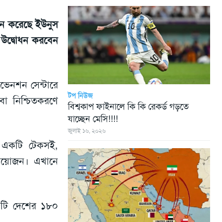
জন করেছে ইউনুস
র উদ্বোধন করবেন
ভেনশন সেন্টারে
টপ নিউজ
বা নিশ্চিতকরণে
বিশ্বকাপ ফাইনালে কি কি রেকর্ড গড়তে
যাচ্ছেন মেসি!!!!
জুলাই ১৬, ২০২৬
করে একটি টেকসই,
ই আয়োজন। এখানে
৫টি দেশের ১৮০