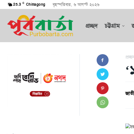
C
বৃহস্পতিবার, ৬ আগস্ট ২০২৬
25.3
Chittagong
প্রচ্ছদ
চট্টগ্রাম
প্রচ্ছ
‘
জাতী