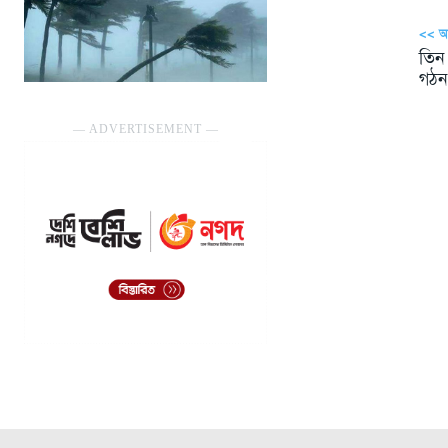
<< 
তিন 
গঠন
― ADVERTISEMENT ―