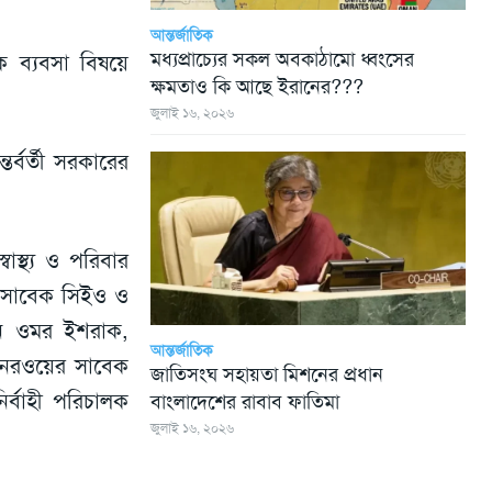
আন্তর্জাতিক
মধ্যপ্রাচ্যের সকল অবকাঠামো ধ্বংসের
ক ব্যবসা বিষয়ে
ক্ষমতাও কি আছে ইরানের???
জুলাই ১৬, ২০২৬
তর্বর্তী সরকারের
াস্থ্য ও পরিবার
র সাবেক সিইও ও
যান ওমর ইশরাক,
আন্তর্জাতিক
, নরওয়ের সাবেক
জাতিসংঘ সহায়তা মিশনের প্রধান
র্বাহী পরিচালক
বাংলাদেশের রাবাব ফাতিমা
জুলাই ১৬, ২০২৬