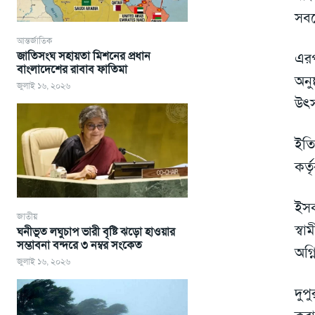
সবচ
আন্তর্জাতিক
জাতিসংঘ সহায়তা মিশনের প্রধান
এরপ
বাংলাদেশের রাবাব ফাতিমা
অনু
জুলাই ১৬, ২০২৬
উৎস
ইতি
কর্ত
ইসক
জাতীয়
স্ব
ঘনীভূত লঘুচাপ ভারী বৃষ্টি ঝড়ো হাওয়ার
সম্ভাবনা বন্দরে ৩ নম্বর সংকেত
অগ্
জুলাই ১৬, ২০২৬
দুপ