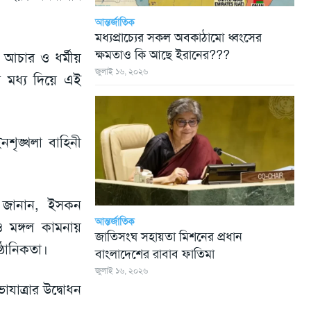
আন্তর্জাতিক
মধ্যপ্রাচ্যের সকল অবকাঠামো ধ্বংসের
ক্ষমতাও কি আছে ইরানের???
 আচার ও ধর্মীয়
জুলাই ১৬, ২০২৬
র মধ্য দিয়ে এই
শৃঙ্খলা বাহিনী
রী জানান, ইসকন
আন্তর্জাতিক
ও মঙ্গল কামনায়
জাতিসংঘ সহায়তা মিশনের প্রধান
ষ্ঠানিকতা।
বাংলাদেশের রাবাব ফাতিমা
জুলাই ১৬, ২০২৬
যাত্রার উদ্বোধন