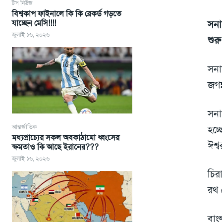
টপ নিউজ
বিশ্বকাপ ফাইনালে কি কি রেকর্ড গড়তে
যাচ্ছেন মেসি!!!!
সনাত
জুলাই ১৬, ২০২৬
শুর
সনা
জগন
সনা
আন্তর্জাতিক
হচ্
মধ্যপ্রাচ্যের সকল অবকাঠামো ধ্বংসের
ঈশ্
ক্ষমতাও কি আছে ইরানের???
জুলাই ১৬, ২০২৬
চির
রথ 
বাং