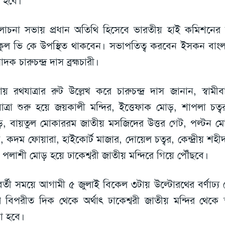
 হবে।
চনা সভায় প্রধান অতিথি হিসেবে ভারতীয় হাই কমিশনের ফার্
ুল ভি কে উপস্থিত থাকবেন। সভাপতিত্ব করবেন ইসকন বাংল
াদক চারুচন্দ্র দাস ব্রহ্মচারী।
ায় রথযাত্রার রুট উল্লেখ করে চারুচন্দ্র দাস জানান, স্বাম
াত্রা শুরু হয়ে জয়কালী মন্দির, ইত্তেফাক মোড়, শাপলা চত্
়, বায়তুল মোকাররম জাতীয় মসজিদের উত্তর গেট, পল্টন মোড
াব, কদম ফোয়ারা, হাইকোর্ট মাজার, দোয়েল চত্বর, কেন্দ্রীয় শহী
 পলাশী মোড় হয়ে ঢাকেশ্বরী জাতীয় মন্দিরে গিয়ে পৌঁছবে।
র্তী সময়ে আগামী ৫ জুলাই বিকেল ৩টায় উল্টোরথের বর্ণাঢ্য
 বিপরীত দিক থেকে অর্থাৎ ঢাকেশ্বরী জাতীয় মন্দির থেকে স
া হবে।