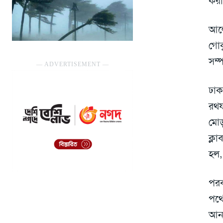
করা
আলো
গোক
সম্প
― ADVERTISEMENT ―
ঢাক
রথয
মোড
ক্ল
হল,
পরব
পথে
আন