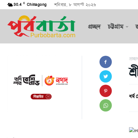
C
শনিবার, ৮ আগস্ট ২০২৬
30.4
Chittagong
প্রচ্ছদ
চট্টগ্রাম
প্রচ্ছ
শ
ধর্ম ড