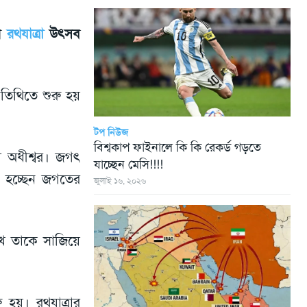
ের
রথযাত্রা
উৎসব
 তিথিতে শুরু হয়
টপ নিউজ
বিশ্বকাপ ফাইনালে কি কি রেকর্ড গড়তে
বা অধীশ্বর। জগৎ
যাচ্ছেন মেসি!!!!
াথ হচ্ছেন জগতের
জুলাই ১৬, ২০২৬
ে তাকে সাজিয়ে
 হয়। রথযাত্রার