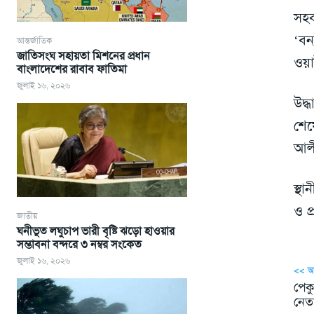
সহক
‘বন
আন্তর্জাতিক
জাতিসংঘ সহায়তা মিশনের প্রধান
ওয়া
বাংলাদেশের রাবাব ফাতিমা
জুলাই ১৬, ২০২৬
উদ্
শেষ
আল
স্থ
ও প
জাতীয়
ঘনীভূত লঘুচাপ ভারী বৃষ্টি ঝড়ো হাওয়ার
সম্ভাবনা বন্দরে ৩ নম্বর সংকেত
জুলাই ১৬, ২০২৬
<< 
পেকু
নেতা