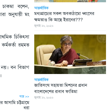
সি চাকমা বলেন,
আন্তর্জাতিক
মধ্যপ্রাচ্যের সকল অবকাঠামো ধ্বংসের
ারা অনুযায়ী মং
ক্ষমতাও কি আছে ইরানের???
জুলাই ১৬, ২০২৬
রাথমিক চিকিৎসা
কর্মকর্তা রহমত
ুন নয়। বন বিভাগ
।
আন্তর্জাতিক
জাতিসংঘ সহায়তা মিশনের প্রধান
বাংলাদেশের রাবাব ফাতিমা
পরে >>
জুলাই ১৬, ২০২৬
র আসামি চট্টগ্রামে
ধরা