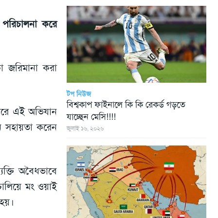
 পরিচালনা করে
া জরিমানা করা
টপ নিউজ
বিশ্বকাপ ফাইনালে কি কি রেকর্ড গড়তে
জারে এই অভিযান
যাচ্ছেন মেসি!!!!
ানে সহায়তা করেন
জুলাই ১৬, ২০২৬
যক্তি অবৈধভাবে
চালিয়ে মং ওয়াই
 হয়।