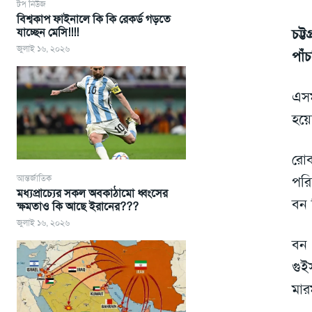
টপ নিউজ
বিশ্বকাপ ফাইনালে কি কি রেকর্ড গড়তে
যাচ্ছেন মেসি!!!!
চট্
জুলাই ১৬, ২০২৬
পাঁ
এস
হয়ে
রোব
আন্তর্জাতিক
পরি
মধ্যপ্রাচ্যের সকল অবকাঠামো ধ্বংসের
বন 
ক্ষমতাও কি আছে ইরানের???
জুলাই ১৬, ২০২৬
বন 
গুই
মার