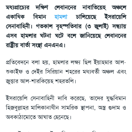
মধ্যপ্রাচ্যের দক্ষিণ লেবাননের নাবাতিয়েহ অঞ্চলে
একাধিক বিমান
হামলা
চালিয়েছে ইসরায়েলি
সেনাবাহিনী। গতকাল বৃহস্পতিবার (৩ জুলাই) সন্ধ্যায়
এসব হামলার ঘটনা ঘটে বলে জানিয়েছে লেবাননের
রাষ্ট্রীয় বার্তা সংস্থা এনএনএ।
প্রতিবেদনে বলা হয়, হামলার লক্ষ্য ছিল ইয়াহমার আল-
শুকাইফ ও দেইর সিরিয়ান শহরের মধ্যবর্তী অঞ্চল এবং
জুত্তার আল-শারকিয়েহ শহরতলি।
ইসরায়েলি সেনাবাহিনী দাবি করেছে, তাদের যুদ্ধবিমান
হিজবুল্লাহর মালিকানাধীন সামরিক স্থাপনা, অস্ত্র গুদাম ও
অবকাঠামোতে আঘাত হেনেছে।