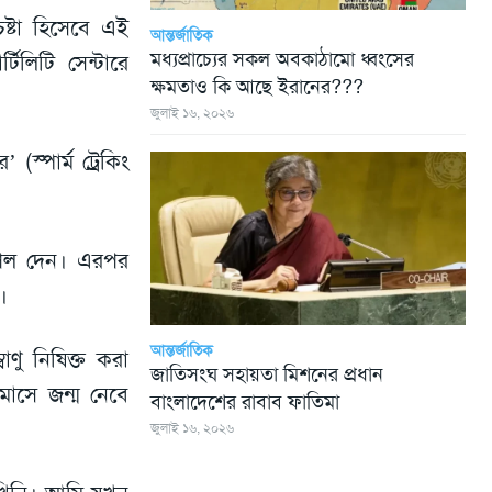
ষ্টা হিসেবে এই
আন্তর্জাতিক
মধ্যপ্রাচ্যের সকল অবকাঠামো ধ্বংসের
র্টিলিটি সেন্টারে
ক্ষমতাও কি আছে ইরানের???
জুলাই ১৬, ২০২৬
স্পার্ম ট্রেকিং
ম্পল দেন। এরপর
।
আন্তর্জাতিক
াণু নিষিক্ত করা
জাতিসংঘ সহায়তা মিশনের প্রধান
াসে জন্ম নেবে
বাংলাদেশের রাবাব ফাতিমা
জুলাই ১৬, ২০২৬