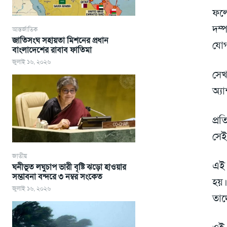
ফলে
দম্প
আন্তর্জাতিক
জাতিসংঘ সহায়তা মিশনের প্রধান
যো
বাংলাদেশের রাবাব ফাতিমা
জুলাই ১৬, ২০২৬
সেখ
অ্যা
প্র
সেই
জাতীয়
এই 
ঘনীভূত লঘুচাপ ভারী বৃষ্টি ঝড়ো হাওয়ার
সম্ভাবনা বন্দরে ৩ নম্বর সংকেত
হয়।
জুলাই ১৬, ২০২৬
তাদ