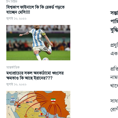
টপ নিউজ
বিশ্বকাপ ফাইনালে কি কি রেকর্ড গড়তে
যাচ্ছেন মেসি!!!!
সন্
জুলাই ১৬, ২০২৬
পাচ
বুদ
প্র
এক 
আন্তর্জাতিক
প্র
মধ্যপ্রাচ্যের সকল অবকাঠামো ধ্বংসের
নাম
ক্ষমতাও কি আছে ইরানের???
জুলাই ১৬, ২০২৬
থাক
সাধ
রোগী