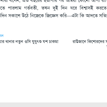
নারী বলেন, এত বছরের হতাশার পর আমরা কোনো আশা রা
তে পারলাম গর্ভবতী, তখন দুই দিন ধরে বিশ্বাসই করত
তিদিন সকালে উঠে নিজেকে জিজ্ঞেস করি—এটা কি আদতে সত্য
আগে
়ার থানার নতুন ওসি যুযুৎশু যশ চাকমা
রাউজানে কিশোরদের সং