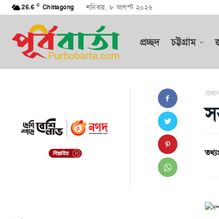
C
শনিবার, ৮ আগস্ট ২০২৬
26.6
Chittagong
প্রচ্ছদ
চট্টগ্রাম
প্রচ্ছ
স
তথ্যপ্