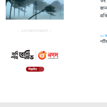
ওই 
জান
প্র
― ADVERTISEMENT ―
<< 
পটিয