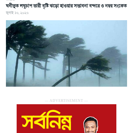
ঘনীভূত লঘুচাপ ভারী বৃষ্টি ঝড়ো হাওয়ার সম্ভাবনা বন্দরে ৩ নম্বর সংকেত
জুলাই ১৬, ২০২৬
― ADVERTISEMENT ―