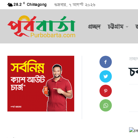
C
শুক্রবার, ৭ আগস্ট ২০২৬
28.2
Chittagong
প্রচ্ছদ
চট্টগ্রাম
প্রচ্ছ
চক