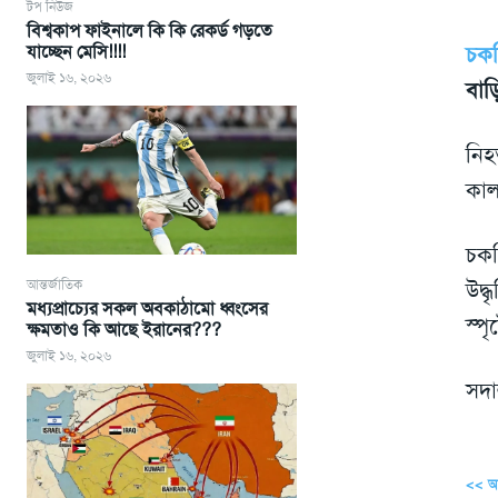
টপ নিউজ
বিশ্বকাপ ফাইনালে কি কি রেকর্ড গড়তে
যাচ্ছেন মেসি!!!!
চকর
জুলাই ১৬, ২০২৬
বাড়
নিহ
কাল
চকর
আন্তর্জাতিক
উদ্
মধ্যপ্রাচ্যের সকল অবকাঠামো ধ্বংসের
স্পৃ
ক্ষমতাও কি আছে ইরানের???
জুলাই ১৬, ২০২৬
সদা
<< 