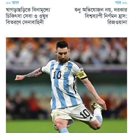
<< আগে
পরে >>
খাগড়াছড়িতে বিনামূল্যে
শুধু অভিযোজন নয়, দরকার
চিকিৎসা সেবা ও ওষুধ
বিশ্বব্যাপী নির্গমন হ্রাস:
বিতরণে সেনাবাহিনী
রিজওয়ানা