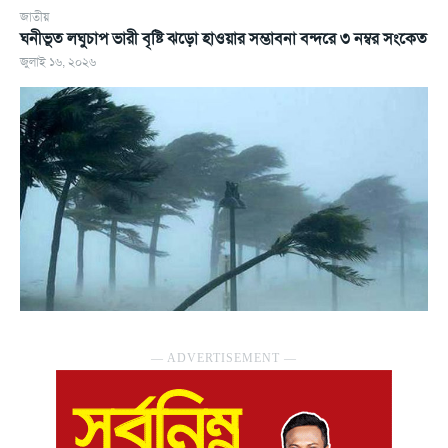
জাতীয়
ঘনীভূত লঘুচাপ ভারী বৃষ্টি ঝড়ো হাওয়ার সম্ভাবনা বন্দরে ৩ নম্বর সংকেত
জুলাই ১৬, ২০২৬
― ADVERTISEMENT ―