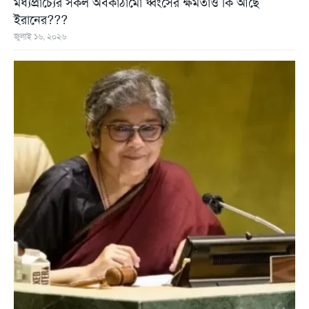
মধ্যপ্রাচ্যের সকল অবকাঠামো ধ্বংসের ক্ষমতাও কি আছে
ইরানের???
জুলাই ১৬, ২০২৬