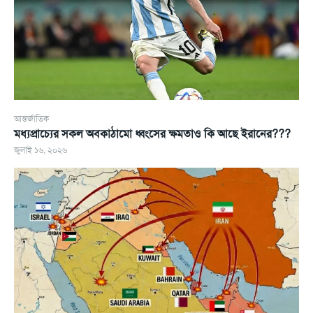
আন্তর্জাতিক
মধ্যপ্রাচ্যের সকল অবকাঠামো ধ্বংসের ক্ষমতাও কি আছে ইরানের???
জুলাই ১৬, ২০২৬