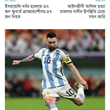
<< আগে
পরে >>
ইসরায়েলি বর্বর হামলায় ৪০
আইনজীবী আলিফ হত্যা
জন ক্ষুধার্ত ত্রাণপ্রত্যাশীসহ ৪৭
মামলার বাদীর উপস্থিতি চেয়ে
জন নিহত
সমন জারি