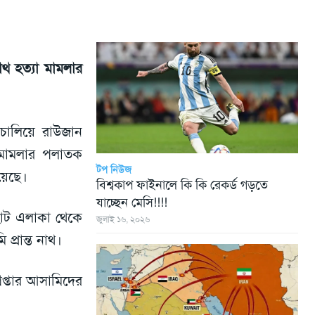
াথ হত্যা মামলার
।
চালিয়ে রাউজান
া মামলার পলাতক
টপ নিউজ
য়েছে।
বিশ্বকাপ ফাইনালে কি কি রেকর্ড গড়তে
যাচ্ছেন মেসি!!!!
হাট এলাকা থেকে
জুলাই ১৬, ২০২৬
প্রান্ত নাথ।
েপ্তার আসামিদের