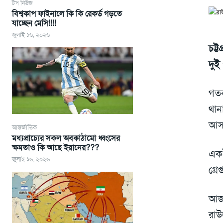
টপ নিউজ
বিশ্বকাপ ফাইনালে কি কি রেকর্ড গড়তে
যাচ্ছেন মেসি!!!!
জুলাই ১৬, ২০২৬
চট্ট
দুই
গতক
থান
আসা
আন্তর্জাতিক
মধ্যপ্রাচ্যের সকল অবকাঠামো ধ্বংসের
ক্ষমতাও কি আছে ইরানের???
একই
জুলাই ১৬, ২০২৬
গ্র
আজ 
রাউ