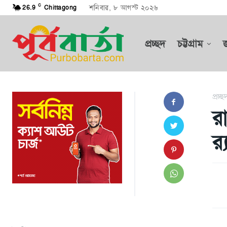
C
শনিবার, ৮ আগস্ট ২০২৬
26.9
Chittagong
প্রচ্ছদ
চট্টগ্রাম
প্রচ্ছ
র
র‌