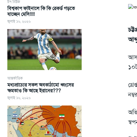
টপ নিউজ
বিশ্বকাপ ফাইনালে কি কি রেকর্ড গড়তে
যাচ্ছেন মেসি!!!!
জুলাই ১৬, ২০২৬
চট্
আব্
আসা
১০ট
আন্তর্জাতিক
গ্র
মধ্যপ্রাচ্যের সকল অবকাঠামো ধ্বংসের
ক্ষমতাও কি আছে ইরানের???
নম্
জুলাই ১৬, ২০২৬
অভি
স্ব