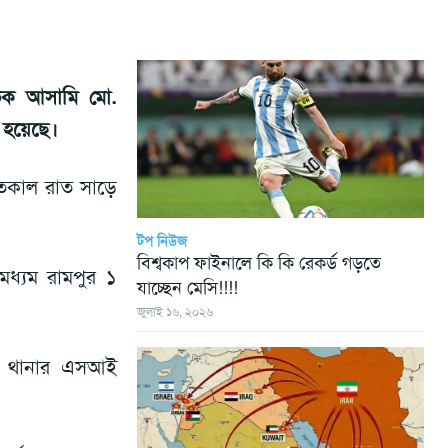
ক আসামি মো.
া হয়েছে।
গতকাল রাত সাড়ে
টপ নিউজ
বিশ্বকাপ ফাইনালে কি কি রেকর্ড গড়তে
 মধ্যম রামপুর ১
যাচ্ছেন মেসি!!!!
জুলাই ১৬, ২০২৬
শহর থানার এসআই