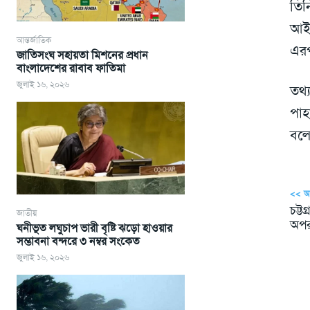
তিন
আই
আন্তর্জাতিক
এরপ
জাতিসংঘ সহায়তা মিশনের প্রধান
বাংলাদেশের রাবাব ফাতিমা
জুলাই ১৬, ২০২৬
তথ্
পাহ
বলে
<< 
চট্ট
জাতীয়
অপর
ঘনীভূত লঘুচাপ ভারী বৃষ্টি ঝড়ো হাওয়ার
সম্ভাবনা বন্দরে ৩ নম্বর সংকেত
জুলাই ১৬, ২০২৬