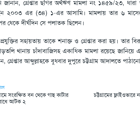
ি জানান, গ্রেপ্তার ছগির অর্থঋণ মামলা নং ১৪৫৯/২৩, ধার
ন ২০০৩ এর (৩৪) ১-এর আসামি। মামলায় তার ৬ মাসের
র ধেকে দীর্ঘদিন সে পলাতক ছিলেন।
যপ্রযুক্তির সহায়তায় তাকে শনাক্ত ও গ্রেপ্তার করা হয়। তার বি
াড়তলি থানায় চাঁদাবাজিসহ একাধিক মামলা রয়েছে জানিয়ে এ প
ন, গ্রেপ্তার আব্দুল্লাহকে বুধবার দুপুরে চট্টগ্রাম আদালতে পাঠা
আগে
গ্রামে সংরক্ষিত বন থেকে গাছ কাটার
চট্টগ্রামের ফ্লাইওভারে ন
াধে আটক ২