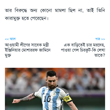
তার বিরুদ্ধে অন্য কোনো মামলা ছিল না, তাই তিনি
কারামুক্ত হতে পেরেছেন।
<< আগে
পরে >>
আওয়ামী লীগের সাবেক মন্ত্রী
এক বাড়িতেই চার মরদেহ,
ইঞ্জিনিয়ার মোশাররফ জামিনে
পাওয়া গেল চিরকুট-কি লেখা
মুক্ত
তাতে?