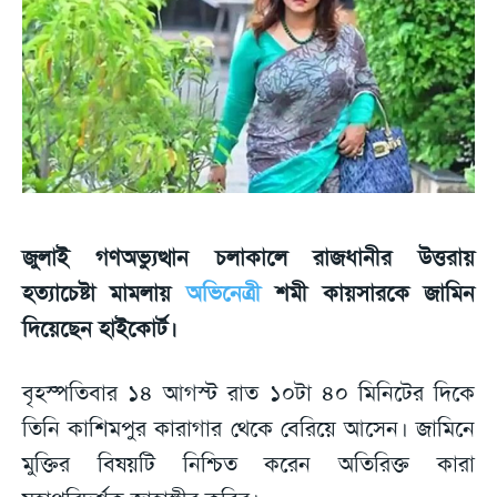
জুলাই গণঅভ্যুত্থান চলাকালে রাজধানীর উত্তরায়
হত্যাচেষ্টা মামলায়
অভিনেত্রী
শমী কায়সারকে জামিন
দিয়েছেন হাইকোর্ট।
বৃহস্পতিবার ১৪ আগস্ট রাত ১০টা ৪০ মিনিটের দিকে
তিনি কাশিমপুর কারাগার থেকে বেরিয়ে আসেন। জামিনে
মুক্তির বিষয়টি নিশ্চিত করেন অতিরিক্ত কারা