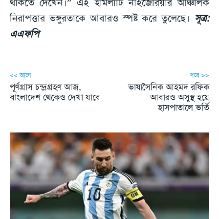
থাকতে দেখেন।” এই হামলাটি নাইজেরিয়ার আঞ্চলিক
নিরাপত্তার ভঙ্গুরতাকে আবারও স্পষ্ট করে তুলেছে।
সূত্র:
এএফপি
<< আগে
পরে >>
পূর্ণগ্রাস চন্দ্রগ্রহণ আজ,
ভাষাসৈনিক আহমদ রফিক
বাংলাদেশ থেকেও দেখা যাবে
আবারও অসুস্থ হয়ে
হাসপাতালে ভর্তি