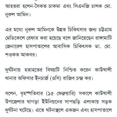
আহতরা হলেন-সৈকত চাকমা এবং সিএনজি চালক মো.
নুরুল আমিন।
এর মধ্যে নুরুল আমিনকে উন্নত চিকিৎসার জন্য চট্টগ্রাম
মেডিকেলে রেফার করা হয়েছে বলে জানিয়েছেন রাঙ্গামাটি
জেনারেল হাসপাতালের আবাসিক চিকিৎসক ডা. মো.
শওকত আকবর।
দুর্ঘটনায় হতাহতের বিষয়টি নিশ্চিত করেন কাউখালী
থানার অফিসার ইনচার্জ (ওসি) রাজিব চন্দ্র কর।
বলেন, বৃহস্পতিবার (১৫ ফেব্রুয়ারি) সকালে কাউখালী
উপজেলার ঘাগড়া ইউনিয়নের সাপছড়ি এলাকায় সড়ক
দুর্ঘটনা ঘটেছে। এতে ঘটনাস্থলে একজন এবং হাসপাতালে