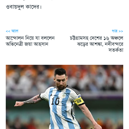
ওবায়দুল কাদের।
<< আগে
পরে >>
আন্দোলন নিয়ে যা বললেন
চট্টগ্রামসহ দেশের ১৬ অঞ্চলে
অভিনেত্রী জয়া আহসান
ঝড়ের আশঙ্কা, নদীবন্দরে
সতর্কতা