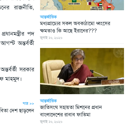
ীড়নের রাজনীতি,
আন্তর্জাতিক
মধ্যপ্রাচ্যের সকল অবকাঠামো ধ্বংসের
ক্ষমতাও কি আছে ইরানের???
ধানমন্ত্রীর পদ
জুলাই ১৬, ২০২৬
ট অন্তর্বর্তী
্তর্বর্তী সরকার
িফ মাহমুদ।
আন্তর্জাতিক
পরে >>
জাতিসংঘ সহায়তা মিশনের প্রধান
ববিতা দেশ ছাড়লেন
বাংলাদেশের রাবাব ফাতিমা
জুলাই ১৬, ২০২৬