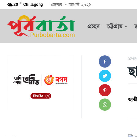
C
শুক্রবার, ৭ আগস্ট ২০২৬
25
Chittagong
প্রচ্ছদ
চট্টগ্রাম
প্রচ্ছ
ছ
জাতী