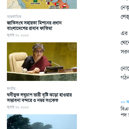
নেত
লেজ
আন্তর্জাতিক
জাতিসংঘ সহায়তা মিশনের প্রধান
বাংলাদেশের রাবাব ফাতিমা
এর 
জুলাই ১৬, ২০২৬
থেক
সরক
নোব
গঠন
জাতীয়
ঘনীভূত লঘুচাপ ভারী বৃষ্টি ঝড়ো হাওয়ার
সম্ভাবনা বন্দরে ৩ নম্বর সংকেত
<< 
জুলাই ১৬, ২০২৬
বিএ
পদ স