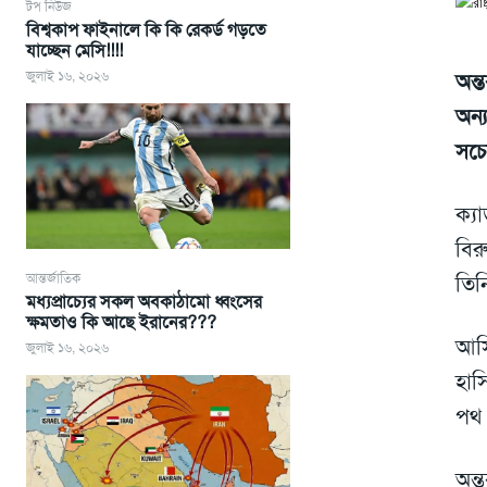
টপ নিউজ
বিশ্বকাপ ফাইনালে কি কি রেকর্ড গড়তে
যাচ্ছেন মেসি!!!!
জুলাই ১৬, ২০২৬
অন্
অন্
সচ
ক্য
বির
আন্তর্জাতিক
তিন
মধ্যপ্রাচ্যের সকল অবকাঠামো ধ্বংসের
ক্ষমতাও কি আছে ইরানের???
আসি
জুলাই ১৬, ২০২৬
হাস
পথ 
অন্ত