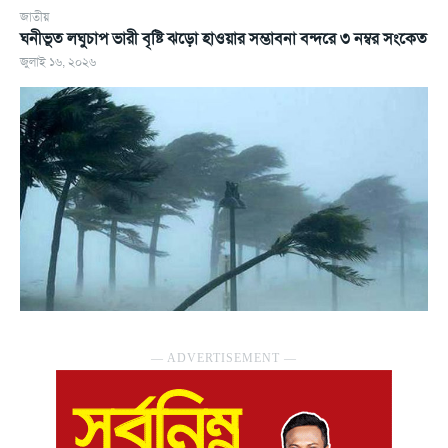
জাতীয়
ঘনীভূত লঘুচাপ ভারী বৃষ্টি ঝড়ো হাওয়ার সম্ভাবনা বন্দরে ৩ নম্বর সংকেত
জুলাই ১৬, ২০২৬
― ADVERTISEMENT ―