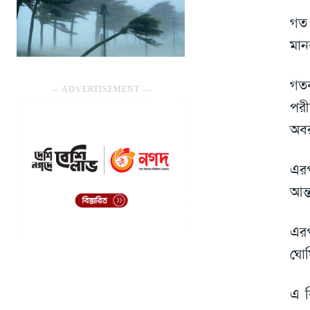
গত 
মান
গতক
― ADVERTISEMENT ―
পরী
অবর
এরপ
আন্
এরপ
ঘোষ
এ ব