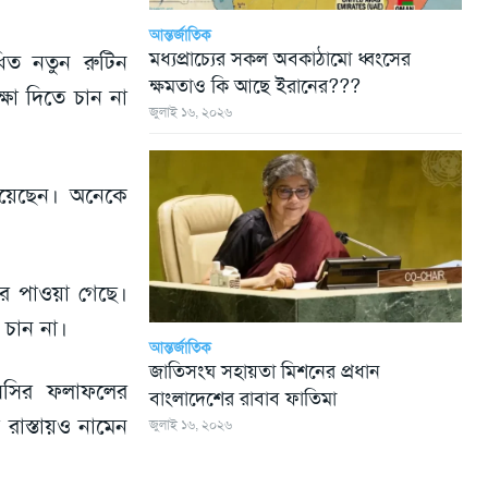
আন্তর্জাতিক
মধ্যপ্রাচ্যের সকল অবকাঠামো ধ্বংসের
িত নতুন রুটিন
ক্ষমতাও কি আছে ইরানের???
্ষা দিতে চান না
জুলাই ১৬, ২০২৬
হয়েছেন। অনেকে
খবর পাওয়া গেছে।
 চান না।
আন্তর্জাতিক
জাতিসংঘ সহায়তা মিশনের প্রধান
এসসির ফলাফলের
বাংলাদেশের রাবাব ফাতিমা
 রাস্তায়ও নামেন
জুলাই ১৬, ২০২৬