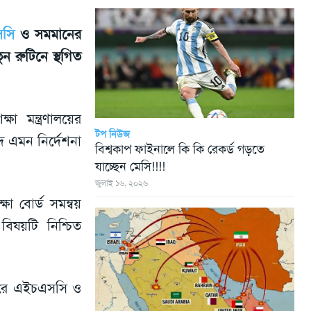
সি
ও সমমানের
ন রুটিনে স্থগিত
া মন্ত্রণালয়ের
টপ নিউজ
দ এমন নির্দেশনা
বিশ্বকাপ ফাইনালে কি কি রেকর্ড গড়তে
যাচ্ছেন মেসি!!!!
জুলাই ১৬, ২০২৬
ষা বোর্ড সমন্বয়
বিষয়টি নিশ্চিত
করে এইচএসসি ও