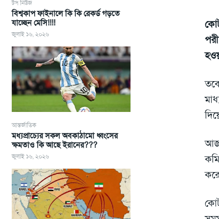
টপ নিউজ
বিশ্বকাপ ফাইনালে কি কি রেকর্ড গড়তে
যাচ্ছেন মেসি!!!!
কোট
জুলাই ১৬, ২০২৬
পরী
হওয়
তবে
মাধ
দিয়
আন্তর্জাতিক
মধ্যপ্রাচ্যের সকল অবকাঠামো ধ্বংসের
আজ 
ক্ষমতাও কি আছে ইরানের???
জুলাই ১৬, ২০২৬
কমি
করেছ
কোট
সমম