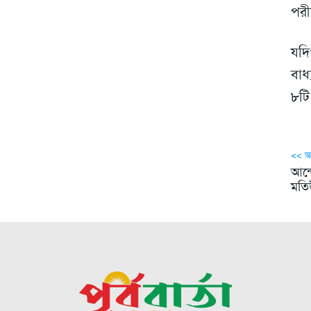
পরী
যদি
বাধ
৮টি
<< 
আন্
মতি