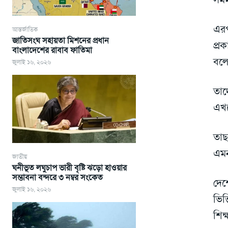
এরপ
আন্তর্জাতিক
জাতিসংঘ সহায়তা মিশনের প্রধান
প্র
বাংলাদেশের রাবাব ফাতিমা
বলে
জুলাই ১৬, ২০২৬
তাদ
এখন
তাছ
এমন
জাতীয়
ঘনীভূত লঘুচাপ ভারী বৃষ্টি ঝড়ো হাওয়ার
সম্ভাবনা বন্দরে ৩ নম্বর সংকেত
দে
জুলাই ১৬, ২০২৬
ভিত
শিক্