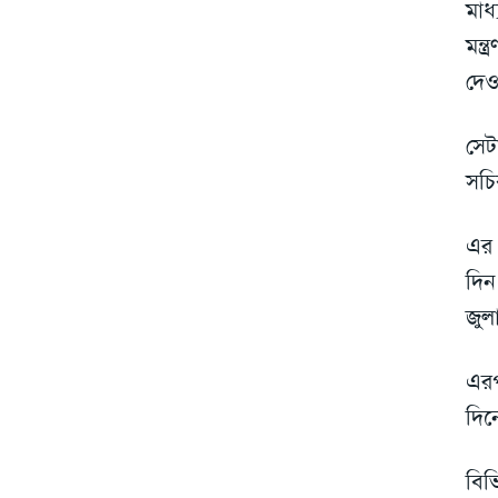
মাধ
মন্
দেও
সেট
সচি
এর 
দিন
জুল
এরপ
দিন
বিভ