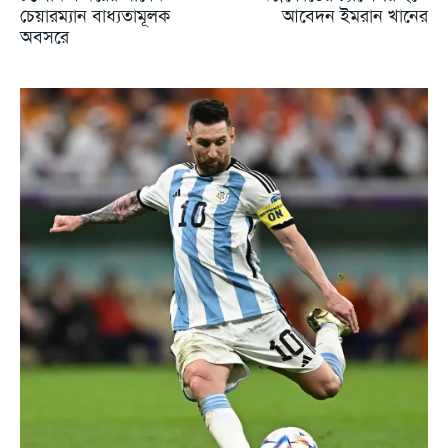
চেয়ারম্যান বাধ্যতামূলক
আবেদন ইমরান খানের
অবসরে