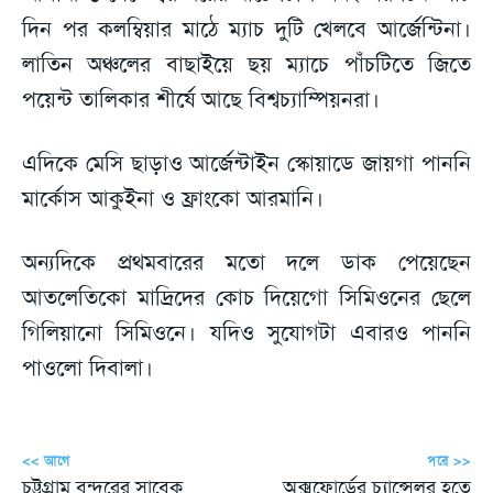
দিন পর কলম্বিয়ার মাঠে ম্যাচ দুটি খেলবে আর্জেন্টিনা।
লাতিন অঞ্চলের বাছাইয়ে ছয় ম্যাচে পাঁচটিতে জিতে
পয়েন্ট তালিকার শীর্ষে আছে বিশ্বচ্যাম্পিয়নরা।
এদিকে মেসি ছাড়াও আর্জেন্টাইন স্কোয়াডে জায়গা পাননি
মার্কোস আকুইনা ও ফ্রাংকো আরমানি।
অন্যদিকে প্রথমবারের মতো দলে ডাক পেয়েছেন
আতলেতিকো মাদ্রিদের কোচ দিয়েগো সিমিওনের ছেলে
গিলিয়ানো সিমিওনে। যদিও সুযোগটা এবারও পাননি
পাওলো দিবালা।
<< আগে
পরে >>
চট্টগ্রাম বন্দরের সাবেক
অক্সফোর্ডের চ্যান্সেলর হতে