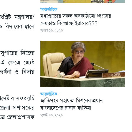
আন্তর্জাতিক
মধ্যপ্রাচ্যের সকল অবকাঠামো ধ্বংসের
্ট মন্ত্রণালয়/
ক্ষমতাও কি আছে ইরানের???
ও বিদায়ের স্থানে
জুলাই ১৬, ২০২৬
সুপারের নিজের
ষেত্রে জ্যেষ্ঠ
যর্থনা ও বিদায়
আন্তর্জাতিক
েষ্টার সফরসূচি
জাতিসংঘ সহায়তা মিশনের প্রধান
জেলা প্রশাসকের
বাংলাদেশের রাবাব ফাতিমা
জুলাই ১৬, ২০২৬
্রে জেলাপ্রশাসক