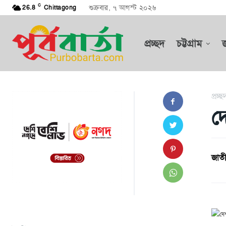
C
শুক্রবার, ৭ আগস্ট ২০২৬
26.8
Chittagong
প্রচ্ছদ
চট্টগ্রাম
প্রচ্ছ
দ
জাতী