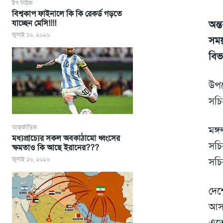
টপ নিউজ
বিশ্বকাপ ফাইনালে কি কি রেকর্ড গড়তে
যাচ্ছেন মেসি!!!!
অন্
জুলাই ১৬, ২০২৬
সময়
বিভ
উপদ
সচি
আন্তর্জাতিক
মঙ্
মধ্যপ্রাচ্যের সকল অবকাঠামো ধ্বংসের
সচি
ক্ষমতাও কি আছে ইরানের???
জুলাই ১৬, ২০২৬
সচি
দেশ
আসা
এতে