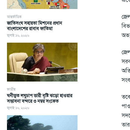
জেল
আন্তর্জাতিক
জাতিসংঘ সহায়তা মিশনের প্রধান
বিভ
বাংলাদেশের রাবাব ফাতিমা
অভ্
জুলাই ১৬, ২০২৬
জেল
সরক
অতি
সংব
জাতীয়
ঘনীভূত লঘুচাপ ভারী বৃষ্টি ঝড়ো হাওয়ার
তবে
সম্ভাবনা বন্দরে ৩ নম্বর সংকেত
পাও
জুলাই ১৬, ২০২৬
সদর
তার