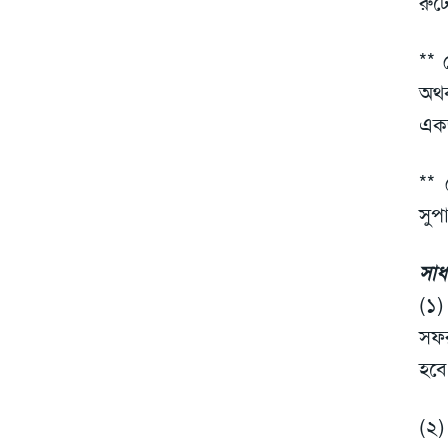
রুট
** 
অথব
একজ
** 
সুপ
সাধ
(১)
সফর
হবে
(২)