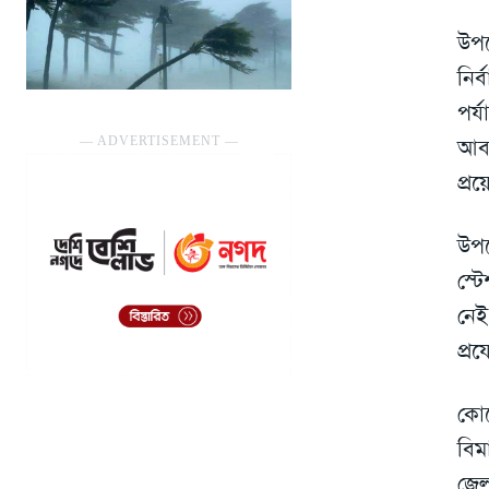
উপজ
নির
পর্
― ADVERTISEMENT ―
আবশ
প্র
উপদ
স্ট
নেই
প্রয
কোন
বিম
জেল