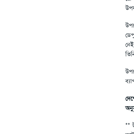
উপয
উপদ
ডেপ
নেই
তিন
উপদ
ব্য
দেশ
অনু
** 