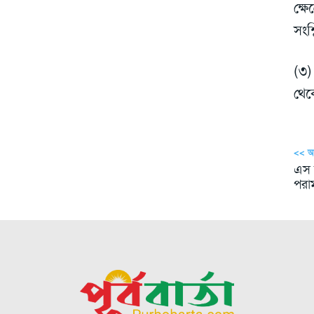
ক্ষে
সংশ্
(৩)
থেক
<< 
এস 
পরাম