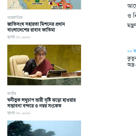
আদে
ও নি
আন্তর্জাতিক
জাতিসংঘ সহায়তা মিশনের প্রধান
মন্
বাংলাদেশের রাবাব ফাতিমা
জুলাই ১৬, ২০২৬
<< 
কুতু
অস্ত
জাতীয়
ঘনীভূত লঘুচাপ ভারী বৃষ্টি ঝড়ো হাওয়ার
সম্ভাবনা বন্দরে ৩ নম্বর সংকেত
জুলাই ১৬, ২০২৬