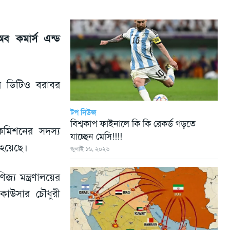
অব কমার্স এন্ড
ের ডিটিও বরাবর
টপ নিউজ
বিশ্বকাপ ফাইনালে কি কি রেকর্ড গড়তে
কমিশনের সদস্য
যাচ্ছেন মেসি!!!!
 হয়েছে।
জুলাই ১৬, ২০২৬
য মন্ত্রণালয়ের
কাউসার চৌধুরী