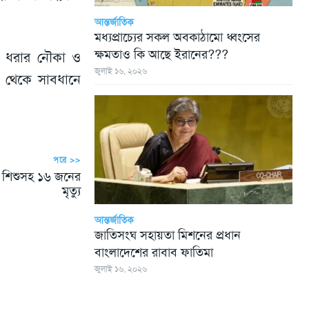
আন্তর্জাতিক
মধ্যপ্রাচ্যের সকল অবকাঠামো ধ্বংসের
ক্ষমতাও কি আছে ইরানের???
াছ ধরার নৌকা ও
জুলাই ১৬, ২০২৬
ছি থেকে সাবধানে
পরে >>
ে শিশুসহ ১৬ জনের
মৃত্যু
আন্তর্জাতিক
জাতিসংঘ সহায়তা মিশনের প্রধান
বাংলাদেশের রাবাব ফাতিমা
জুলাই ১৬, ২০২৬