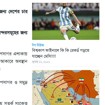
ন্য দেশের চার
ন্দরসমূহের জন্য
টপ নিউজ
বিশ্বকাপ ফাইনালে কি কি রেকর্ড গড়তে
্গোপসাগর এলাকায়
যাচ্ছেন মেসি!!!!
প আকারে অবস্থান
জুলাই ১৬, ২০২৬
।
পসাগর ও সমুদ্র
নীয় সতর্ক সংকেত