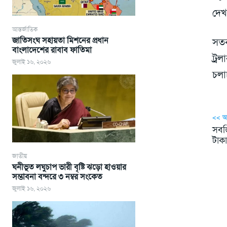
দেখ
আন্তর্জাতিক
জাতিসংঘ সহায়তা মিশনের প্রধান
সতর
বাংলাদেশের রাবাব ফাতিমা
ট্র
জুলাই ১৬, ২০২৬
চলা
<< 
সবজি
টাক
জাতীয়
ঘনীভূত লঘুচাপ ভারী বৃষ্টি ঝড়ো হাওয়ার
সম্ভাবনা বন্দরে ৩ নম্বর সংকেত
জুলাই ১৬, ২০২৬