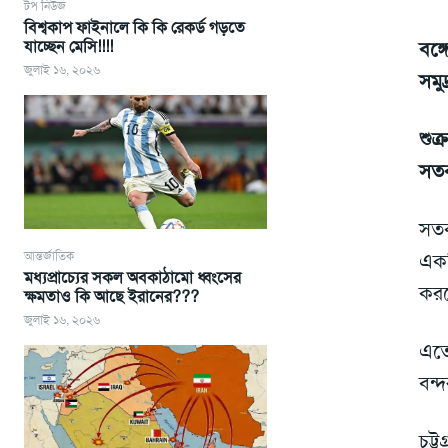
টপ নিউজ
বিশ্বকাপ ফাইনালে কি কি রেকর্ড গড়তে
যাচ্ছেন মেসি!!!!
বঙ্
জুলাই ১৬, ২০২৬
সমু
শুক
সতর
সতর
আন্তর্জাতিক
একট
মধ্যপ্রাচ্যের সকল অবকাঠামো ধ্বংসের
করছ
ক্ষমতাও কি আছে ইরানের???
জুলাই ১৬, ২০২৬
এতে
বন্
চট্