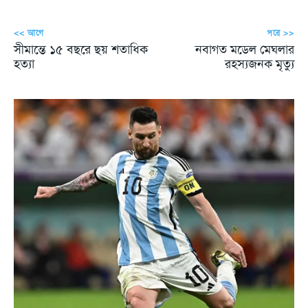
<< আগে
পরে >>
সীমান্তে ১৫ বছরে ছয় শতাধিক
নবাগত মডেল মেঘলার
হত্যা
রহস্যজনক মৃত্যু