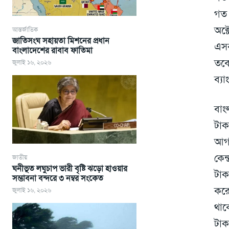
গত 
অক্
আন্তর্জাতিক
জাতিসংঘ সহায়তা মিশনের প্রধান
এসব
বাংলাদেশের রাবাব ফাতিমা
তবে
জুলাই ১৬, ২০২৬
ব্য
বাং
টাক
আগস
কেন
জাতীয়
ঘনীভূত লঘুচাপ ভারী বৃষ্টি ঝড়ো হাওয়ার
টাক
সম্ভাবনা বন্দরে ৩ নম্বর সংকেত
করে
জুলাই ১৬, ২০২৬
থাক
টাক