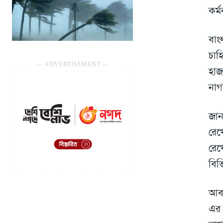
কর্ম
বাং
চাহ
― ADVERTISEMENT ―
হাজ
নাগ
জান
রেখ
রেখ
বিভ
আবা
এর 