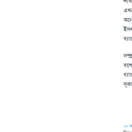
লাখ
এখন
অনে
ইসল
ব্য
সম্
বলে
ব্য
সূক
<< 