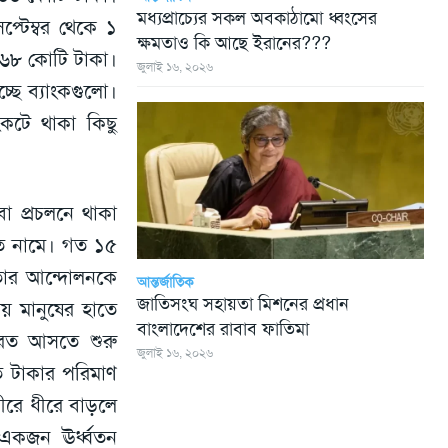
মধ্যপ্রাচ্যের সকল অবকাঠামো ধ্বংসের
্টেম্বর থেকে ১
ক্ষমতাও কি আছে ইরানের???
 ৪৬৮ কোটি টাকা।
জুলাই ১৬, ২০২৬
চ্ছে ব্যাংকগুলো।
কটে থাকা কিছু
বা প্রচলনে থাকা
ে নামে। গত ১৫
তার আন্দোলনকে
আন্তর্জাতিক
জাতিসংঘ সহায়তা মিশনের প্রধান
য় মানুষের হাতে
বাংলাদেশের রাবাব ফাতিমা
েরত আসতে শুরু
জুলাই ১৬, ২০২৬
ত টাকার পরিমাণ
ীরে ধীরে বাড়লে
একজন ঊর্ধ্বতন