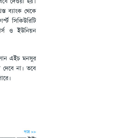
েঁধে দেওয়া হয়।
্ত ব্যাংক থেকে
স্ট সিকিউরিটি
ার্স ও ইউনিয়ন
হসান এইচ মনসুর
া দেবে না। তবে
পারে।
পরে >>