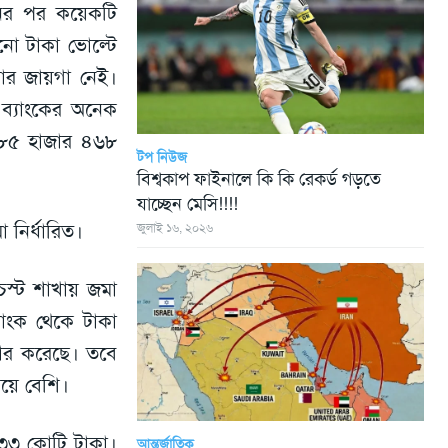
নের পর কয়েকটি
নো টাকা ভোল্টে
খার জায়গা নেই।
 ব্যাংকের অনেক
টে ৮৫ হাজার ৪৬৮
টপ নিউজ
বিশ্বকাপ ফাইনালে কি কি রেকর্ড গড়তে
যাচ্ছেন মেসি!!!!
া নির্ধারিত।
জুলাই ১৬, ২০২৬
চেস্ট শাখায় জমা
াংক থেকে টাকা
 ধার করেছে। তবে
েয়ে বেশি।
৩৩৩ কোটি টাকা।
আন্তর্জাতিক