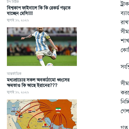
টপ নিউজ
ট্র
বিশ্বকাপ ফাইনালে কি কি রেকর্ড গড়তে
ব্য
যাচ্ছেন মেসি!!!!
জুলাই ১৬, ২০২৬
রাখ
সীম
শাখ
কোট
সংশ্
আন্তর্জাতিক
মধ্যপ্রাচ্যের সকল অবকাঠামো ধ্বংসের
সীম
ক্ষমতাও কি আছে ইরানের???
করত
জুলাই ১৬, ২০২৬
নিচ
গেল
গত 