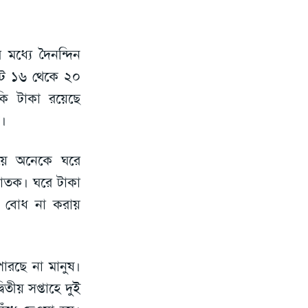
 মধ্যে দৈনন্দিন
্টে ১৬ থেকে ২০
কি টাকা রয়েছে
ে।
পায়ে অনেকে ঘরে
লাতক। ঘরে টাকা
দ বোধ না করায়
রছে না মানুষ।
তীয় সপ্তাহে দুই