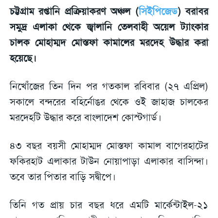
চট্টগ্রাম রপ্তানি প্রক্রিয়াকরণ অঞ্চল (
সিইপিজেড
) বরাবর
সমুদ্র এলাকা থেকে জ্বালানি তেলবাহী অয়েল ট্যাংকার
চালক মোহাম্মদ মোস্তফা কামালের মরদেহ উদ্ধার করা
হয়েছে।
নিখোঁজের তিন দিন পর গতকাল রবিবার (২৭ এপ্রিল)
সকালে বন্দরের বহির্নোঙর থেকে ওই জাহাজ চালকের
মরদেহটি উদ্ধার করে বাংলাদেশ কোস্টগার্ড।
৪৩ বছর বয়সী মোহাম্মদ মোস্তফা কামাল বাগেরহাটের
ফকিরহাট এলাকার টাউন নোয়াপাড়া এলাকার বাসিন্দা।
তবে তার পিতার বাড়ি সদ্বীপে।
তিনি গত প্রায় চার বছর ধরে এমটি মার্কেন্টাইল-২১