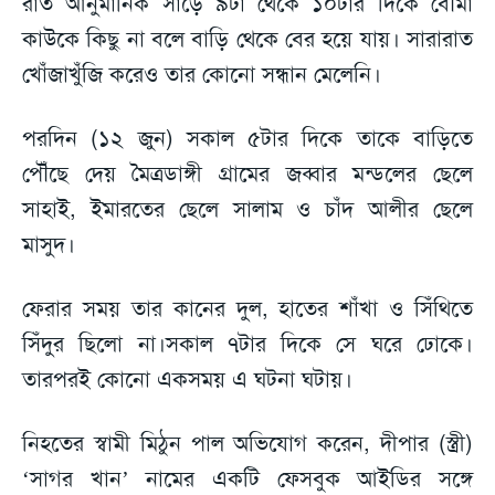
রাত আনুমানিক সাড়ে ৯টা থেকে ১০টার দিকে বৌমা
কাউকে কিছু না বলে বাড়ি থেকে বের হয়ে যায়। সারারাত
খোঁজাখুঁজি করেও তার কোনো সন্ধান মেলেনি।
পরদিন (১২ জুন) সকাল ৫টার দিকে তাকে বাড়িতে
পৌঁছে দেয় মৈত্রডাঙ্গী গ্রামের জব্বার মন্ডলের ছেলে
সাহাই, ইমারতের ছেলে সালাম ও চাঁদ আলীর ছেলে
মাসুদ।
ফেরার সময় তার কানের দুল, হাতের শাঁখা ও সিঁথিতে
সিঁদুর ছিলো না।সকাল ৭টার দিকে সে ঘরে ঢোকে।
তারপরই কোনো একসময় এ ঘটনা ঘটায়।
নিহতের স্বামী মিঠুন পাল অভিযোগ করেন, দীপার (স্ত্রী)
‘সাগর খান’ নামের একটি ফেসবুক আইডির সঙ্গে