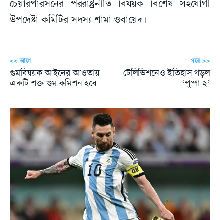
চেয়ারপারসনের পররাষ্ট্রনীতি বিষয়ক বিশেষ সহযোগী
উপদেষ্টা কমিটির সদস্য শামা ওবায়েদ।
<< আগে
পরে >>
গুমবিষয়ক আইনের আওতায়
টেলিভিশনেও ইতিহাস গড়ল
একটি শক্ত গুম কমিশন হবে
‘পুষ্পা ২’