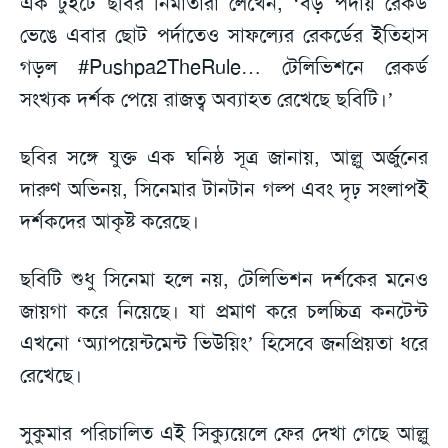
এক টুইটে ছবির নির্মাতারা লেখেন, ‘বড় পর্দায় রেকর্ড
ভেঙে এবার ছোট পর্দাতেও সাফল্যের রেকর্ডের ইতিহাস
গড়ল #Pushpa2TheRule… টেলিভিশনে রেকর্ড
সংখ্যক দর্শক পেয়ে রাজত্ব অব্যাহত রেখেছে ছবিটি।’
ছবির সঙ্গে যুক্ত এক ঘনিষ্ঠ সূত্র জানায়, আল্লু অর্জুনের
দারুণ অভিনয়, সিনেমার টানটান গল্প এবং দৃঢ় সংলাপই
দর্শকদের আকৃষ্ট করেছে।
ছবিটি শুধু সিনেমা হলে নয়, টেলিভিশন দর্শকের মনেও
জায়গা করে নিয়েছে। যা প্রমাণ করে চলচ্চিত্র কনটেন্ট
এখনো ‘অ্যাপয়েন্টমেন্ট ভিউয়িং’ হিসেবে জনপ্রিয়তা ধরে
রেখেছে।
সুকুমার পরিচালিত এই সিক্যুয়েলে ফের দেখা গেছে আল্লু