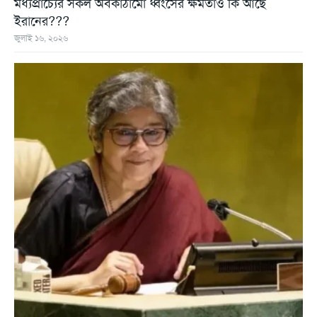
মধ্যপ্রাচ্যের সকল অবকাঠামো ধ্বংসের ক্ষমতাও কি আছে
ইরানের???
জুলাই ১৬, ২০২৬