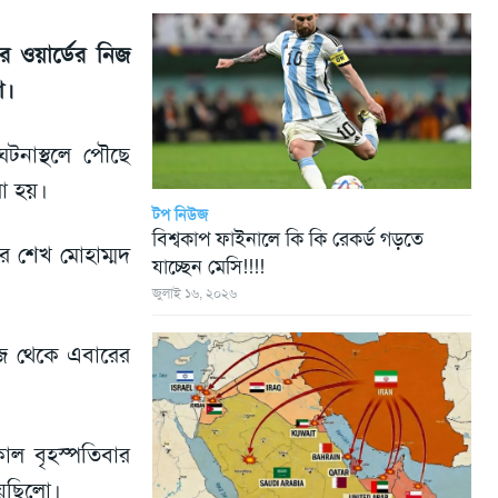
 ওয়ার্ডের নিজ
শ।
ঘটনাস্থলে পৌছে
রা হয়।
টপ নিউজ
বিশ্বকাপ ফাইনালে কি কি রেকর্ড গড়তে
ের শেখ মোহাম্মদ
যাচ্ছেন মেসি!!!!
জুলাই ১৬, ২০২৬
েজ থেকে এবারের
ল বৃহস্পতিবার
য়েছিলো।