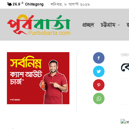
C
শনিবার, ৮ আগস্ট ২০২৬
26.9
Chittagong
প্রচ্ছদ
চট্টগ্রাম
প্রচ্ছ
ব