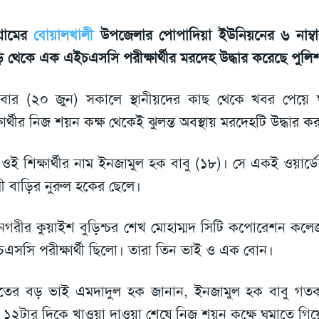
গ্রামের
বোয়ালখালী
উপজেলার পোপাদিয়া ইউনিয়নের ৬ নাম্বার
ি থেকে এক এইচএসসি পরীক্ষার্থীর মরদেহ উদ্ধার করেছে পুলি
্রবার (২০ জুন) সকালে স্থানীয়দের কাছ থেকে খবর পেয়ে 
্ষার্থীর নিজ শয়ন কক্ষ থেকেই ঝুলন্ত অবস্থায় মরদেহটি উদ্ধার ক
 ওই শিক্ষার্থীর নাম ইনজামুল হক বাবু (১৮)। সে একই ওয়ার্ড
 বাড়ির নুরুল হকের ছেলে।
নগরীর কুয়াইশ বুড়িশ্চর শেখ মোহাম্মদ সিটি কপোরেশন কল
এসসি পরীক্ষার্থী ছিলো। তারা তিন ভাই ও এক বোন।
তের বড় ভাই এমদাদুল হক জানান, ইনজামুল হক বাবু গতকা
 ১২টার দিকে খাওয়া দাওয়া শেষে নিজ শয়ন কক্ষে ঘুমাতে গি