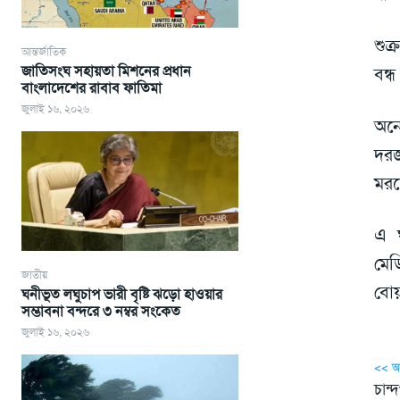
শুক
আন্তর্জাতিক
জাতিসংঘ সহায়তা মিশনের প্রধান
বন্
বাংলাদেশের রাবাব ফাতিমা
জুলাই ১৬, ২০২৬
অনে
দরজ
মরদ
এ ঘ
মে
জাতীয়
বোয়
ঘনীভূত লঘুচাপ ভারী বৃষ্টি ঝড়ো হাওয়ার
সম্ভাবনা বন্দরে ৩ নম্বর সংকেত
জুলাই ১৬, ২০২৬
<< 
চান্