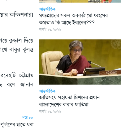
আন্তর্জাতিক
য়ার কন্ডিশনার)
মধ্যপ্রাচ্যের সকল অবকাঠামো ধ্বংসের
ক্ষমতাও কি আছে ইরানের???
জুলাই ১৬, ২০২৬
েয়ে কুড়াল দিয়ে
ে বাবুর ঝুলন্ত
েহটি চট্টগ্রাম
ছে বলে জানান
আন্তর্জাতিক
জাতিসংঘ সহায়তা মিশনের প্রধান
বাংলাদেশের রাবাব ফাতিমা
জুলাই ১৬, ২০২৬
পরে >>
ুলিশের হাতে ধরা