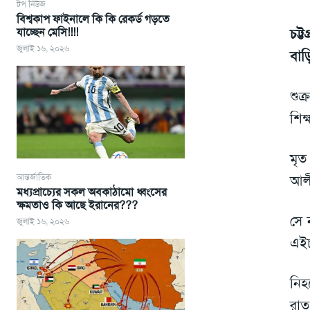
টপ নিউজ
বিশ্বকাপ ফাইনালে কি কি রেকর্ড গড়তে
যাচ্ছেন মেসি!!!!
চট্ট
জুলাই ১৬, ২০২৬
বাড়
শুক
শিক
মৃত
আন্তর্জাতিক
আলী
মধ্যপ্রাচ্যের সকল অবকাঠামো ধ্বংসের
ক্ষমতাও কি আছে ইরানের???
সে 
জুলাই ১৬, ২০২৬
এইচ
নিহ
রাত