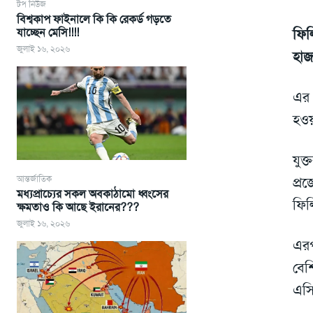
টপ নিউজ
বিশ্বকাপ ফাইনালে কি কি রেকর্ড গড়তে
যাচ্ছেন মেসি!!!!
ফিল
জুলাই ১৬, ২০২৬
হাজ
এর 
হওয়
যুক
আন্তর্জাতিক
প্র
মধ্যপ্রাচ্যের সকল অবকাঠামো ধ্বংসের
ফিল
ক্ষমতাও কি আছে ইরানের???
জুলাই ১৬, ২০২৬
এরপ
বেশ
এস