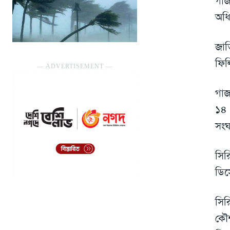
গা
অধি
জাত
ফিল
― ADVERTISEMENT ―
গাজ
১৪ 
সংঘ
সির
ডিস
সির
কৌ