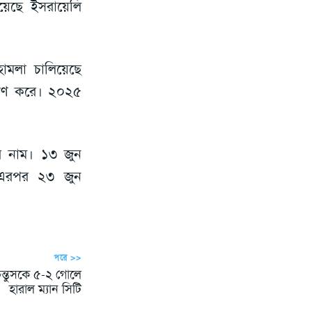
য়েছে ইসরায়েলি
 হামলা চালিয়েছে
ারণ করে। ২০২৫
র নাম। ১৩ জুন
। এরপর ২৩ জুন
পরে >>
েন্তুসকে ৫-২ গোলে
হারাল ম্যান সিটি