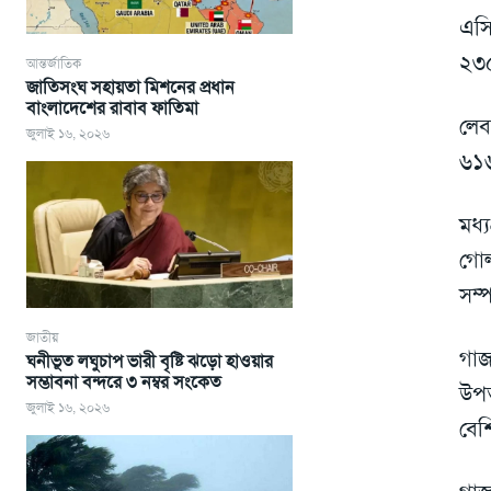
এসি
২৩৫
আন্তর্জাতিক
জাতিসংঘ সহায়তা মিশনের প্রধান
বাংলাদেশের রাবাব ফাতিমা
লেব
জুলাই ১৬, ২০২৬
৬১৬
মধ্
গোল
সম্প
জাতীয়
গাজ
ঘনীভূত লঘুচাপ ভারী বৃষ্টি ঝড়ো হাওয়ার
সম্ভাবনা বন্দরে ৩ নম্বর সংকেত
উপত
জুলাই ১৬, ২০২৬
বেশ