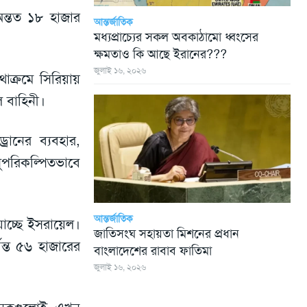
ন্তত ১৮ হাজার
আন্তর্জাতিক
মধ্যপ্রাচ্যের সকল অবকাঠামো ধ্বংসের
ক্ষমতাও কি আছে ইরানের???
জুলাই ১৬, ২০২৬
ক্রমে সিরিয়ায়
 বাহিনী।
্রোনের ব্যবহার,
 সুপরিকল্পিতভাবে
আন্তর্জাতিক
াচ্ছে ইসরায়েল।
জাতিসংঘ সহায়তা মিশনের প্রধান
্যন্ত ৫৬ হাজারের
বাংলাদেশের রাবাব ফাতিমা
জুলাই ১৬, ২০২৬