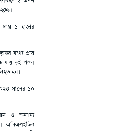
অনেকগুলোই এখন
হচ্ছে।
প্রায় ১ হাজার
াহর মধ্যে প্রায়
 যায় দুই পক্ষ।
 নিহত হন।
২০২৪ সালের ১০
িমান ও অন্যান্য
েল। এসিএলইডির