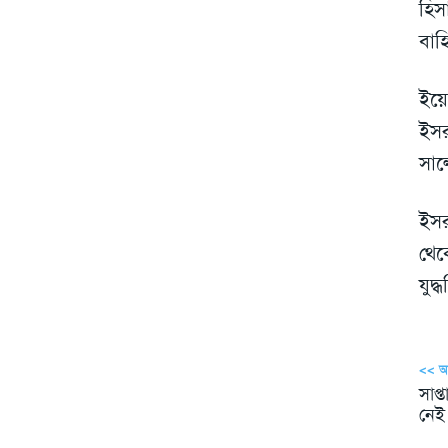
হিস
বাহ
ইয়ে
ইসর
সাল
ইসর
থেক
যুদ
<< 
সাপ্
নেই