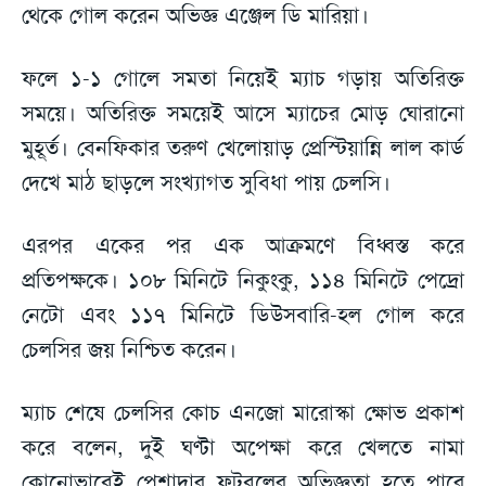
থেকে গোল করেন অভিজ্ঞ এঞ্জেল ডি মারিয়া।
ফলে ১-১ গোলে সমতা নিয়েই ম্যাচ গড়ায় অতিরিক্ত
সময়ে। অতিরিক্ত সময়েই আসে ম্যাচের মোড় ঘোরানো
মুহূর্ত। বেনফিকার তরুণ খেলোয়াড় প্রেস্টিয়ান্নি লাল কার্ড
দেখে মাঠ ছাড়লে সংখ্যাগত সুবিধা পায় চেলসি।
এরপর একের পর এক আক্রমণে বিধ্বস্ত করে
প্রতিপক্ষকে। ১০৮ মিনিটে নিকুংকু, ১১৪ মিনিটে পেদ্রো
নেটো এবং ১১৭ মিনিটে ডিউসবারি-হল গোল করে
চেলসির জয় নিশ্চিত করেন।
ম্যাচ শেষে চেলসির কোচ এনজো মারোস্কা ক্ষোভ প্রকাশ
করে বলেন, দুই ঘণ্টা অপেক্ষা করে খেলতে নামা
কোনোভাবেই পেশাদার ফুটবলের অভিজ্ঞতা হতে পারে