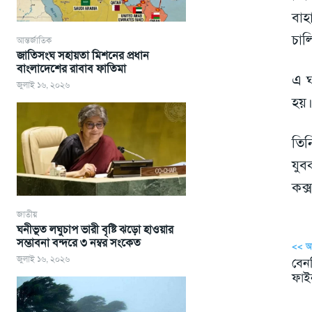
বাহ
চাল
আন্তর্জাতিক
জাতিসংঘ সহায়তা মিশনের প্রধান
বাংলাদেশের রাবাব ফাতিমা
এ ঘ
জুলাই ১৬, ২০২৬
হয়।
তিন
যুব
কক্
জাতীয়
ঘনীভূত লঘুচাপ ভারী বৃষ্টি ঝড়ো হাওয়ার
সম্ভাবনা বন্দরে ৩ নম্বর সংকেত
<< 
জুলাই ১৬, ২০২৬
বেন
ফাই