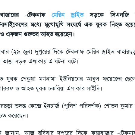
্সবাজারের -টেকনাফ
মেরিন ড্রাইভ
সড়কে সিএনজি অ
রসাইকেলের মধ্যে মুখোমুখি সংঘর্ষে এক যুবক নিহত হয়
ও একজন গুরুতর আহত হয়েছেন।
বার (২৯ জুন) দুপুরের দিকে টেকনাফ মেরিন ড্রাইভ বাহারছড়া
া ভাঙা সড়ক এলাকায় এ ঘটনা ঘটে।
হত যুবক পেকুয়া মগনামা ইউনিয়নের আবুল ফয়েজের ছেল
াররফ ও আহত যুবক চকরিয়া এলাকার সাইদি।
ারছড়া তদন্ত কেন্দ্রে ইনচার্জ (পুলিশ পরিদর্শক) শোভন কুমা
্চিত করেছেন।
ি জানান, আজ রবিবার দুপুরের দিকে কক্সবাজার -টেকনাফ