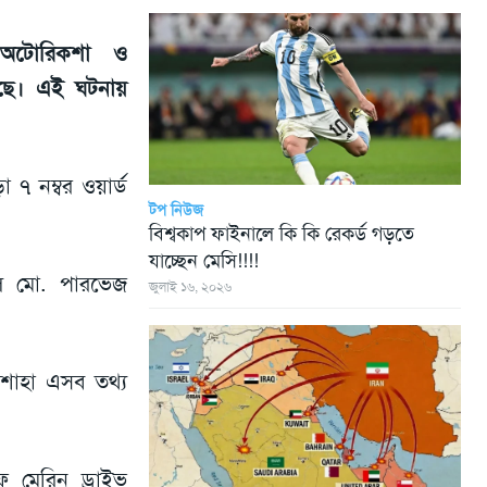
টোরিকশা ও
েছে। এই ঘটনায়
 ৭ নম্বর ওয়ার্ড
টপ নিউজ
বিশ্বকাপ ফাইনালে কি কি রেকর্ড গড়তে
যাচ্ছেন মেসি!!!!
ে মো. পারভেজ
জুলাই ১৬, ২০২৬
র শাহা এসব তথ্য
 মেরিন ড্রাইভ