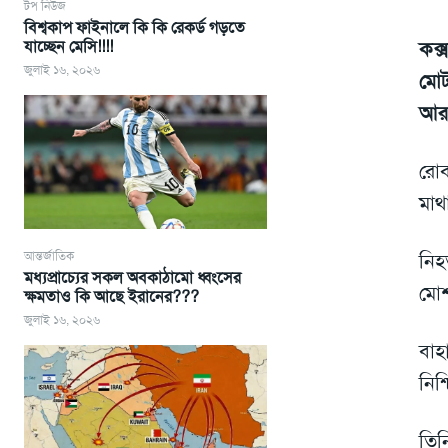
টপ নিউজ
বিশ্বকাপ ফাইনালে কি কি রেকর্ড গড়তে
যাচ্ছেন মেসি!!!!
কক
জুলাই ১৬, ২০২৬
মোট
আর
রোব
মাথ
আন্তর্জাতিক
নি
মধ্যপ্রাচ্যের সকল অবকাঠামো ধ্বংসের
মোশ
ক্ষমতাও কি আছে ইরানের???
জুলাই ১৬, ২০২৬
বাহ
নিশ
তিন