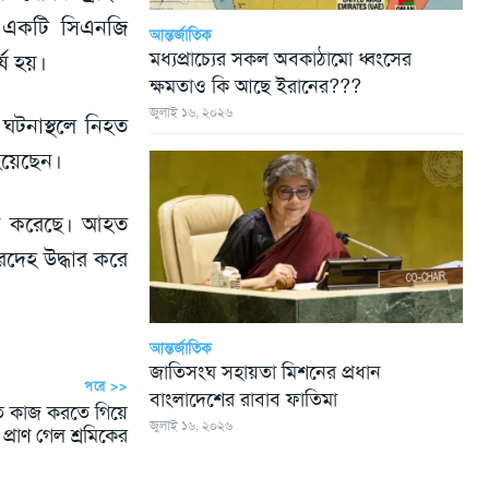
ে একটি সিএনজি
আন্তর্জাতিক
মধ্যপ্রাচ্যের সকল অবকাঠামো ধ্বংসের
ষ হয়।
ক্ষমতাও কি আছে ইরানের???
জুলাই ১৬, ২০২৬
টনাস্থলে নিহত
হয়েছেন।
শন করেছে। আহত
দেহ উদ্ধার করে
আন্তর্জাতিক
জাতিসংঘ সহায়তা মিশনের প্রধান
পরে >>
বাংলাদেশের রাবাব ফাতিমা
টিতে কাজ করতে গিয়ে
জুলাই ১৬, ২০২৬
প্রাণ গেল শ্রমিকের