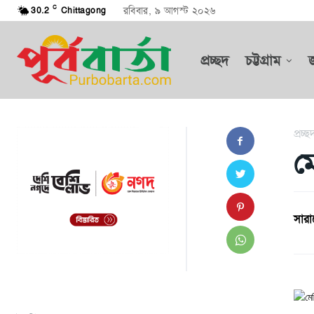
C
রবিবার, ৯ আগস্ট ২০২৬
30.2
Chittagong
প্রচ্ছদ
চট্টগ্রাম
প্রচ্ছ
ম
সারা