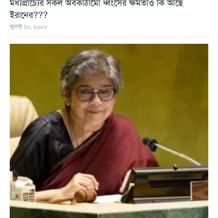
মধ্যপ্রাচ্যের সকল অবকাঠামো ধ্বংসের ক্ষমতাও কি আছে
ইরানের???
জুলাই ১৬, ২০২৬