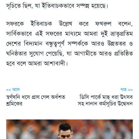
সূচিতে ছিল, যা ইতিবাচকভাবে সম্পন্ন হয়েছে।
সফরকে ইতিবাচক উল্লেখ করে ফখরুল বলেন,
সার্বিকভাবে এই সফরের মাধ্যমে আমরা দুই ভ্রাতৃপ্রতিম
দেশের বিদ্যমান বন্ধুত্বপূর্ণ সম্পর্ককে আরও উন্নততর ও
ঘনিষ্ঠতার সুযোগ পেয়েছি, যা আগামীতে আরও প্রতিষ্ঠিত
হবে বলে আমরা আশাবাদী।
<< আগে
পরে >>
স্বর্ণখনি ধসে প্রাণ গেল অর্ধশত
ডিসি পার্কে মাছ ধরা উৎসব
শ্রমিকের
সহ নানান কর্মসূচির উদ্বোধন