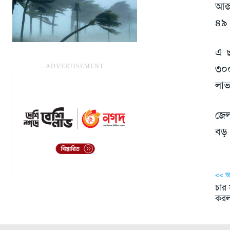
আজ 
৪৯ 
এ ছ
৩০০
― ADVERTISEMENT ―
লাভ
জেল
বড় 
<< 
চার 
করল 