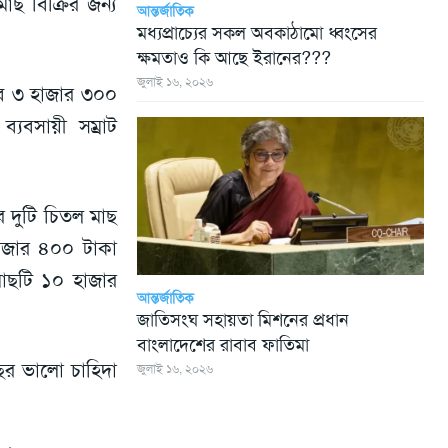
 বিক্রির জন্য
আন্তর্জাতিক
মধ্যপ্রাচ্যের সকল অবকাঠামো ধ্বংসের
ক্ষমতাও কি আছে ইরানের???
জুলাই ১৬, ২০২৬
েবে ৩ হাজার ৩০০
যবসায়ী সম্রাট
দুটি চিতল মাছ
হাজার ৪০০ টাকা
াছটি ১০ হাজার
আন্তর্জাতিক
জাতিসংঘ সহায়তা মিশনের প্রধান
বাংলাদেশের রাবাব ফাতিমা
াছের ভালো চাহিদা
জুলাই ১৬, ২০২৬