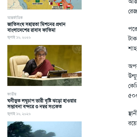
আজ 
রে
আন্তর্জাতিক
জাতিসংঘ সহায়তা মিশনের প্রধান
পরে
বাংলাদেশের রাবাব ফাতিমা
টাক
জুলাই ১৬, ২০২৬
শাহ
অপর
উন্
কেজ
৫০০
জাতীয়
ঘনীভূত লঘুচাপ ভারী বৃষ্টি ঝড়ো হাওয়ার
সম্ভাবনা বন্দরে ৩ নম্বর সংকেত
স্থ
জুলাই ১৬, ২০২৬
রয়ে