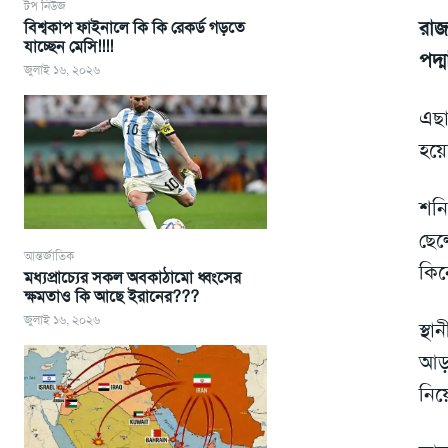
টপ নিউজ
রা
বিশ্বকাপ ফাইনালে কি কি রেকর্ড গড়তে
যাচ্ছেন মেসি!!!!
পদ্
জুলাই ১৬, ২০২৬
এছা
হয়ে
শনি
ছেল
আন্তর্জাতিক
কিন
মধ্যপ্রাচ্যের সকল অবকাঠামো ধ্বংসের
ক্ষমতাও কি আছে ইরানের???
জুলাই ১৬, ২০২৬
স্থ
আড়ত
নি