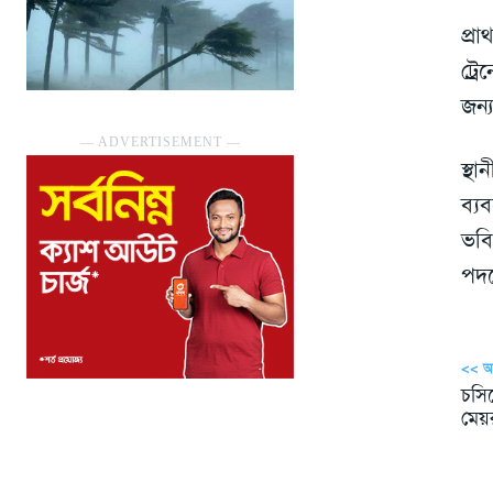
প্র
ট্র
জন্
― ADVERTISEMENT ―
স্থ
ব্য
ভবি
পদক
<< 
চসিক
মেয়