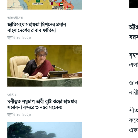
আন্তর্জাতিক
জাতিসংঘ সহায়তা মিশনের প্রধান
চট্ট
বাংলাদেশের রাবাব ফাতিমা
বয়স
জুলাই ১৬, ২০২৬
বৃহ
এলা
জান
নারী
জাতীয়
ঘনীভূত লঘুচাপ ভারী বৃষ্টি ঝড়ো হাওয়ার
সম্ভাবনা বন্দরে ৩ নম্বর সংকেত
সীত
জুলাই ১৬, ২০২৬
করে
এক 