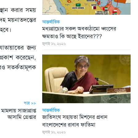
স্থান করার সময়
দেহ ময়নাতদন্তের
আন্তর্জাতিক
মধ্যপ্রাচ্যের সকল অবকাঠামো ধ্বংসের
 হবে।
ক্ষমতাও কি আছে ইরানের???
জুলাই ১৬, ২০২৬
যাতায়াতের জন্য
 প্রকাশ করেছেন,
আরও সতর্কতামূলক
পরে >>
া মামলায় সাজাপ্রাপ্ত
আন্তর্জাতিক
জাতিসংঘ সহায়তা মিশনের প্রধান
আসামি গ্রেপ্তার
বাংলাদেশের রাবাব ফাতিমা
জুলাই ১৬, ২০২৬